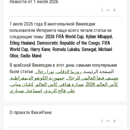
Новости от 1 июля 2026
1 июля 2026 года В многоязычной Википедии
пользователи Интернета чаще всего читали статьи на
следующие темы:
2026 FIFA World Cup
,
Kylian Mbappé
,
Erling Haaland
,
Democratic Republic of the Congo
,
FIFA
World Cup
,
Harry Kane
,
Romelu Lukaku
,
Senegal
,
Michael
Olise
,
Sadio Mané
.
В арабской Википедии в этот день самыми популярными
,
نورا رحال
,
روزينا لاذقاني
были статьи: الصفحة الرئيسة,
,
جمهورية الكونغو الديمقراطية
,
تصنيف فيفا العالمي للرجال
,
كيليان مبابي
,
صدارة هدافي كأس العالم
,
كأس العالم 2026
إسماعيل صيباري
,
علي فالح الزيدي
.
О проекте ВикиРанк