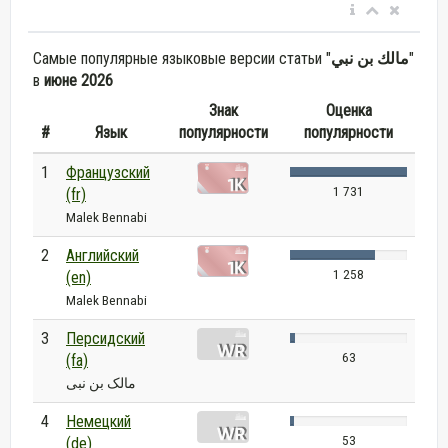
Самые популярные языковые версии статьи "
مالك بن نبي
"
в
июне 2026
Знак
Оценка
#
Язык
популярности
популярности
1
Французский
1 731
(fr)
Malek Bennabi
2
Английский
1 258
(en)
Malek Bennabi
3
Персидский
63
(fa)
مالک بن نبی
4
Немецкий
53
(de)