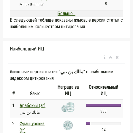
0
Malek Bennabi
Больше...
В следующей таблице показаны языовые версии статьи с
наибольшим количеством цитирования.
Наибольший ИЦ
Языковые версии статьи "
مالك بن نبي
" с наибольшим
индексом цитирования
Награда за
Относительный
#
Язык
ИЦ
ИЦ
1
Арабский (ar)
338
مالك بن نبي
2
Французский
42
(fr)