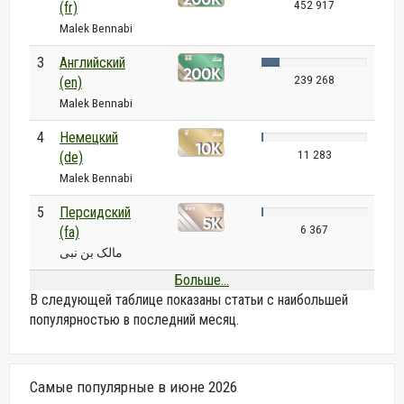
452 917
(fr)
Malek Bennabi
3
Английский
239 268
(en)
Malek Bennabi
4
Немецкий
11 283
(de)
Malek Bennabi
5
Персидский
6 367
(fa)
مالک بن نبی
Больше...
В следующей таблице показаны статьи с наибольшей
популярностью в последний месяц.
Самые популярные в июне 2026