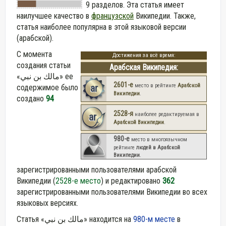
9 разделов. Эта статья имеет
наилучшее качество в
французской
Википедии. Также,
статья наиболее популярна в этой языковой версии
(арабской).
С момента
Достижения за всё время:
создания статьи
Арабская Википедия:
«مالك بن نبي» ее
2601-е
ar
место в рейтинге
Арабской
содержимое было
Википедии
.
создано
94
2528-я
ar
наиболее редактируемая в
Арабской Википедии
.
980-е
место в многоязычном
рейтинге
людей в Арабской
Википедии
.
зарегистрированными пользователями арабской
Википедии (
2528-е место
) и редактировано
362
зарегистрированными пользователями Википедии во всех
языковых версиях.
Статья «مالك بن نبي» находится на
980-м месте
в