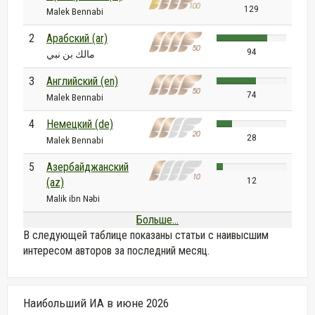
129
Malek Bennabi
2
Арабский (ar)
94
مالك بن نبي
3
Английский (en)
74
Malek Bennabi
4
Немецкий (de)
28
Malek Bennabi
5
Азербайджанский
12
(az)
Malik ibn Nəbi
Больше...
В следующей таблице показаны статьи с наивысшим
интересом авторов за последний месяц.
Наибольший ИА в июне 2026