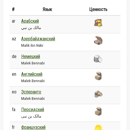
#
Язык
Ценность
ar
Арабский
مالك بن نبي
az
Азербайджанский
Malik ibn Nəbi
de
Немецкий
Malek Bennabi
en
Английский
Malek Bennabi
eo
Эсперанто
Malek Bennabi
fa
Персидский
مالک بن نبی
fr
Французский