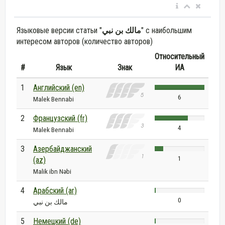
Языковые версии статьи "
مالك بن نبي
" с наибольшим
интересом авторов (количество авторов)
Относительный
#
Язык
Знак
ИА
1
Английский (en)
6
Malek Bennabi
2
Французский (fr)
4
Malek Bennabi
3
Азербайджанский
1
(az)
Malik ibn Nəbi
4
Арабский (ar)
0
مالك بن نبي
5
Немецкий (de)