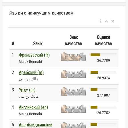
Языки с наилучшим качеством
Знак
Оценка
#
Язык
качества
качества
1
Французский (fr)
36.7789
Malek Bennabi
2
Арабский (ar)
28.9374
مالك بن نبي
3
Урду (ur)
27.1087
مالک بن نبی
4
Английский (en)
26.7752
Malek Bennabi
5
Азербайджанский