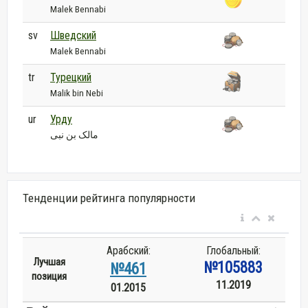
Malek Bennabi
sv
Шведский
Malek Bennabi
tr
Турецкий
Malik bin Nebi
ur
Урду
مالک بن نبی
Тенденции рейтинга популярности
Арабский:
Глобальный:
Лучшая
№105883
№461
позиция
11.2019
01.2015