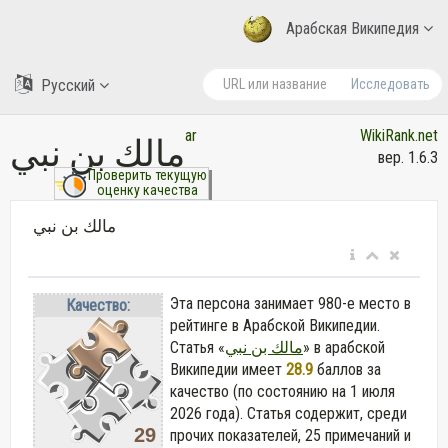
Арабская Википедия
Русский
Исследовать
ar
WikiRank.net
مالك بن نبي
вер. 1.6.3
Проверить текущую
оценку качества
مالك بن نبي
Эта персона занимает 980-е место в
Качество:
рейтинге в Арабской Википедии.
Статья «
مالك بن نبي
» в арабской
Википедии
имеет
28.9
баллов за
качество (по состоянию на 1 июля
2026 года).
Статья содержит, среди
29
прочих показателей, 25 примечаний и