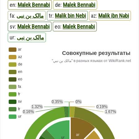
en:
Malek Bennabi
de:
Malek Bennabi
fa:
مالک بن نبی
tr:
Malik bin Nebi
az:
Malik ibn Nəbi
sv:
Malek Bennabi
eo:
Malek Bennabi
ur:
مالک بن نبی