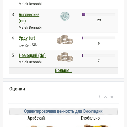
Malek Bennabi
3
Английский
29
(en)
Malek Bennabi
4
Урду (ur)
9
مالک بن نبی
5
Немецкий (de)
7
Malek Bennabi
Больше...
Оценки
Ориентировочная ценность для Википедии:
Арабский:
Глобально: