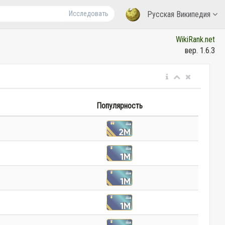
Исследовать
Русская Википедия
WikiRank.net
вер. 1.6.3
Популярность