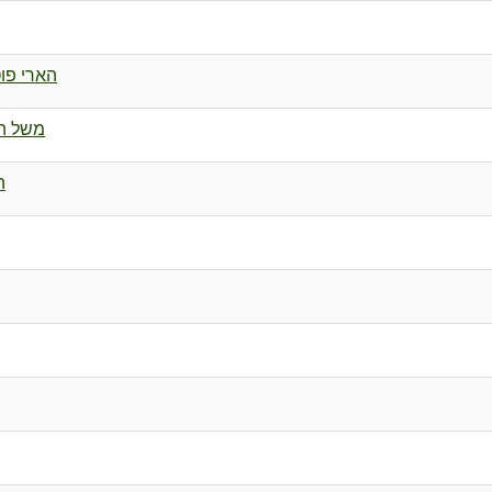
הארי פוט
משל ה
ה