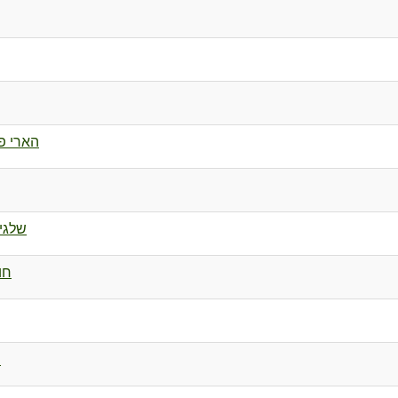
הארי פ
שלגי
חו
ה