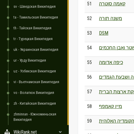
51
קאמה סוטרה
sv - Шведская Википедия
ta - Тамильская Википедия
52
משנה תורה
th - Тайская Википедия
53
DSM
tr - Турецкая Википедия
54
וטר ואבן החכמים
uk - Украинская Википедия
ur - Урду Википедия
55
כיפה אדומה
uz - Узбекская Википедия
56
ה ושבעת הגמדים
vi - Вьетнамская Википедия
57
קת ארצות הברית
vo - Волапюк Википедия
zh - Китайская Википедия
58
מיין קאמפף
zhminnan - Южноминьская
Википедия
59
קומדיה האלוהית
WikiRank.net