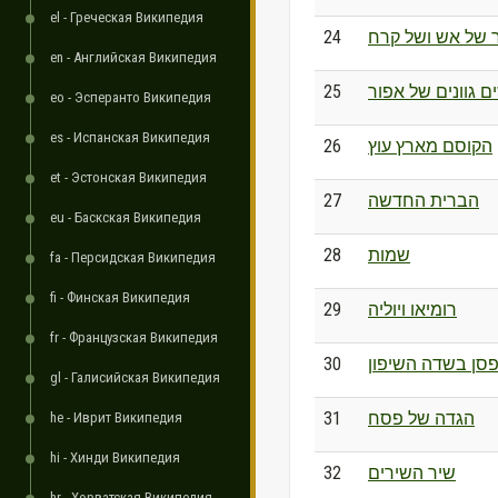
el - Греческая Википедия
24
 של אש ושל קרח
en - Английская Википедия
25
 גוונים של אפור
eo - Эсперанто Википедия
es - Испанская Википедия
26
הקוסם מארץ עוץ
et - Эстонская Википедия
27
הברית החדשה
eu - Баскская Википедия
28
שמות
fa - Персидская Википедия
fi - Финская Википедия
29
רומיאו ויוליה
fr - Французская Википедия
30
סן בשדה השיפון
gl - Галисийская Википедия
31
הגדה של פסח
he - Иврит Википедия
hi - Хинди Википедия
32
שיר השירים
hr - Хорватская Википедия