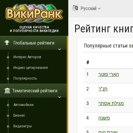
Русский
Рейтинг кни
ОЦЕНКА КАЧЕСТВА
И ПОПУЛЯРНОСТИ ВИКИПЕДИИ
ВикиРанк
Глобальные рейтинги
Популярные статьи за
Интерес Авторов
#
Индекс цитирования
1
הארי פוטר
Популярность
2
תנ"ך
Тематический рейтинги
3
מגילת אסתר
Автомобили
Бизнес
4
משנה
Видеоигры
5
שירת הים