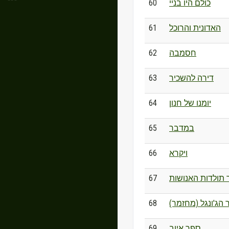
60
כולם היו בניי
61
האדונית והרוכל
62
חסמבה
63
דירה להשכיר
64
יומנו של חנון
65
במדבר
66
ויקרא
67
 תולדות האנושות
68
 הג'ונגל (מחזמר
69
ספר איוב