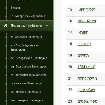
Фильмы
15
הנסיך הקטן
Языки программирования
16
שר הטבעות
Локальные рейтинги
17
הקוראן
ar - Арабская Википедия
18
קינת דוד
az - Азербайджанская
Википедия
19
תהילים
be - Белорусская Википедия
bg - Болгарская Википедия
20
1984 (ספר)
ca - Каталанская Википедия
21
מגילת קהלת
cs - Чешская Википедия
22
שולחן ערוך
da - Датская Википедия
de - Немецкая Википедия
23
ספר שופטים