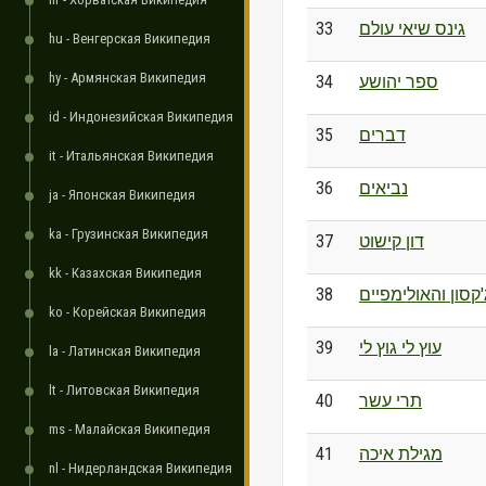
33
גינס שיאי עולם
hu - Венгерская Википедия
hy - Армянская Википедия
34
ספר יהושע
id - Индонезийская Википедия
35
דברים
it - Итальянская Википедия
36
נביאים
ja - Японская Википедия
ka - Грузинская Википедия
37
דון קישוט
kk - Казахская Википедия
38
קסון והאולימפיים
ko - Корейская Википедия
39
עוץ לי גוץ לי
la - Латинская Википедия
lt - Литовская Википедия
40
תרי עשר
ms - Малайская Википедия
41
מגילת איכה
nl - Нидерландская Википедия