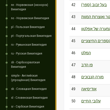
42
בעל זבוב (ספר)
nn - Норвежская (нюнорск)
Википедия
43
ר ואוצרות המוות
no - Норвежская Википедия
pl - Польская Википедия
44
מערה של אפלטון
pt - Португальская Википедия
45
ספרים החיצוניים
ro - Румынская Википедия
46
המלט
ru - Русская Википедия
sh - Сербохорватская
47
פו הדב
Википедия
simple - Английская
48
מורה הנבוכים
(упрощённая) Википедия
49
אודיסיאה
sk - Словацкая Википедия
sl - Словенская Википедия
50
עלובי החיים
sr - Сербская Википедия