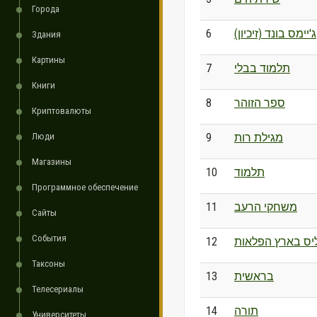
Города
6
ג'יימס בונד (זיכיון)
Здания
Картины
7
תלמוד בבלי
Книги
8
ספר הזוהר
Криптовалюты
Люди
9
מגילת רות
Магазины
10
תלמוד
Программное обеспечение
11
משחקי הרעב
Сайты
События
12
ס בארץ הפלאות
Таксоны
13
בראשית
Телесериалы
14
תורה
Университеты