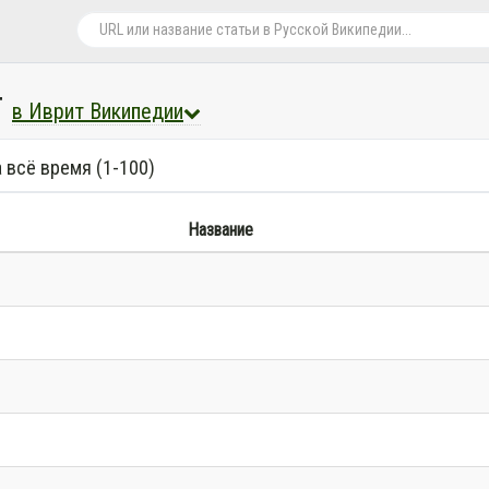
г
в Иврит Википедии
 всё время (1-100)
Название