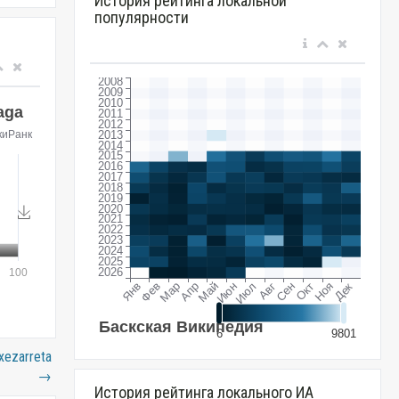
История рейтинга локальной
популярности
xezarreta
→
История рейтинга локального ИА