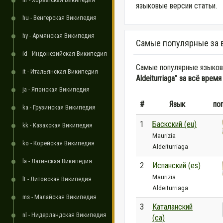
языковые версии статьи.
hu - Венгерская Википедия
hy - Армянская Википедия
Самые популярные за 
id - Индонезийская Википедия
Самые популярные языковы
it - Итальянская Википедия
Aldeiturriaga
"
за всё время
ja - Японская Википедия
#
Язык
по
ka - Грузинская Википедия
1
Баскский (eu)
kk - Казахская Википедия
Maurizia
ko - Корейская Википедия
Aldeiturriaga
la - Латинская Википедия
2
Испанский (es)
Maurizia
lt - Литовская Википедия
Aldeiturriaga
ms - Малайская Википедия
3
Каталанский
nl - Нидерландская Википедия
(ca)