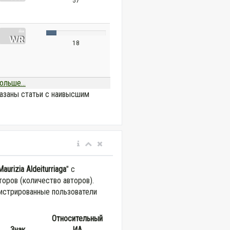
57
18
ольше...
азаны статьи с наивысшим
Maurizia Aldeiturriaga
" с
оров (количество авторов).
истрированные пользователи
Относительный
Знак
ИА