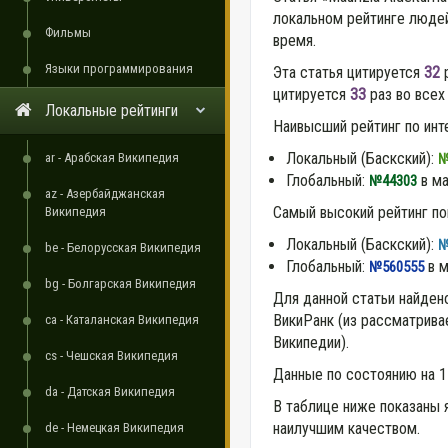
локальном рейтинге людей
Фильмы
время.
Языки программирования
Эта статья цитируется
32
р
цитируется
33
раз во всех
Локальные рейтинги
Наивысший рейтинг по инт
Локальный (Баскский):
ar - Арабская Википедия
№
Глобальный:
в ма
№44303
az - Азербайджанская
Самый высокий рейтинг по
Википедия
Локальный (Баскский):
№
be - Белорусская Википедия
Глобальный:
в м
№560555
bg - Болгарская Википедия
Для данной статьи найден
ВикиРанк (из рассматрив
ca - Каталанская Википедия
Википедии).
cs - Чешская Википедия
Данные по состоянию на 1
da - Датская Википедия
В таблице ниже показаны 
наилучшим качеством.
de - Немецкая Википедия