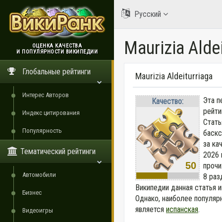
Русский
Maurizia Alde
ОЦЕНКА КАЧЕСТВА
И ПОПУЛЯРНОСТИ ВИКИПЕДИИ
ВикиРанк
Глобальные рейтинги
Maurizia Aldeiturriaga
Интерес Авторов
Эта п
Качество:
рейти
Индекс цитирования
Стать
Популярность
баскс
за ка
Тематический рейтинги
2026 
50
прочи
Автомобили
8 раз
Википедии данная статья 
Бизнес
Однако, наиболее популяр
является
испанская
.
Видеоигры