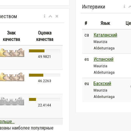
Интервики
чеством
#
Язык
Це
Знак
Оценка
ca
Каталанский
качества
качества
Maurizia
Aldeiturriaga
49.9821
es
Испанский
Maurizia
Aldeiturriaga
46.2263
eu
Баскский
Maurizia
Aldeiturriaga
22.4144
ольше...
азаны наиболее популярные