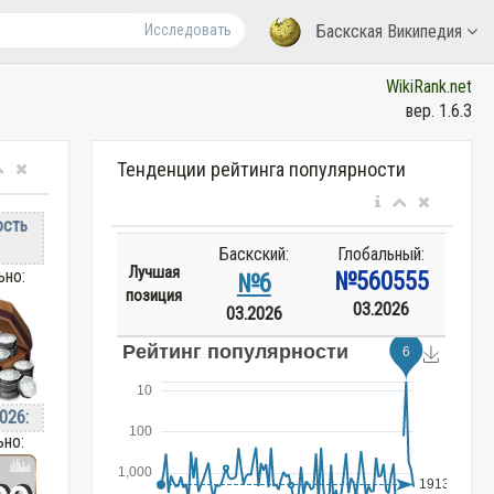
Исследовать
Баскская Википедия
WikiRank.net
вер. 1.6.3
Тенденции рейтинга популярности
ость
Баскский:
Глобальный:
Лучшая
ьно:
№560555
№6
позиция
03.2026
03.2026
026:
ьно: