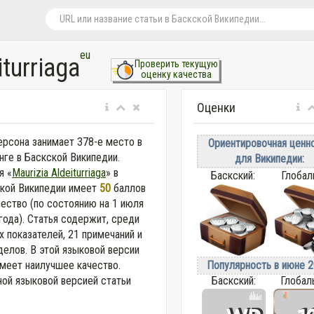
eu
iturriaga
Проверить текущую
оценку качества
Оценки
ерсона занимает 378-е место в
Ориентировочная ценн
нге в Баскской Википедии.
для Википедии:
я «
Maurizia Aldeiturriaga
» в
Баскский:
Глобал
кой Википедии
имеет
50
баллов
чество (по состоянию на 1 июля
года).
Статья содержит, среди
х показателей, 21 примечаний и
делов. В этой языковой версии
Популярность в июне 2
имеет наилучшее качество.
Баскский:
Глобал
ной языковой версией статьи