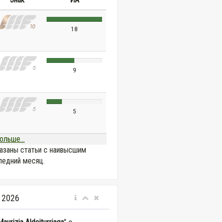
18
9
5
ольше...
азаны статьи с наивысшим
ледний месяц.
 2026