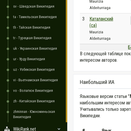
Maurizia
sv - Шведская Википедия
Aldeiturriaga
ta - Тамильская Википедия
3
Каталанский
(ca)
th - Тайская Википедия
Maurizia
tr - Турецкая Википедия
Aldeiturriaga
Б
uk - Украинская Википедия
В следующей таблице пок
ur - Урду Википедия
интересом авторов.
uz - Узбекская Википедия
vi - Вьетнамская Википедия
Наибольший ИА
vo - Волапюк Википедия
Языковые версии статьи "
zh - Китайская Википедия
наибольшим интересом авт
Учитывались только зарег
zhminnan - Южноминьская
Википедии.
Википедия
WikiRank.net
#
Язык