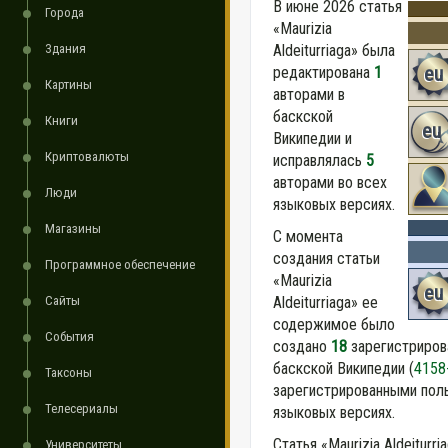
В июне 2026 статья
Города
«Maurizia
Здания
Aldeiturriaga» была
eu
редактирована
1
Картины
авторами в
баскской
Книги
eu
Википедии и
Криптовалюты
исправлялась
5
авторами во всех
Люди
языковых версиях.
Магазины
С момента
создания статьи
Программное обеспечение
«Maurizia
eu
Сайты
Aldeiturriaga» ее
содержимое было
События
создано
18
зарегистриров
баскской Википедии (
4158
Таксоны
зарегистрированными поль
Телесериалы
языковых версиях.
Статья «Maurizia Aldeiturr
Университеты