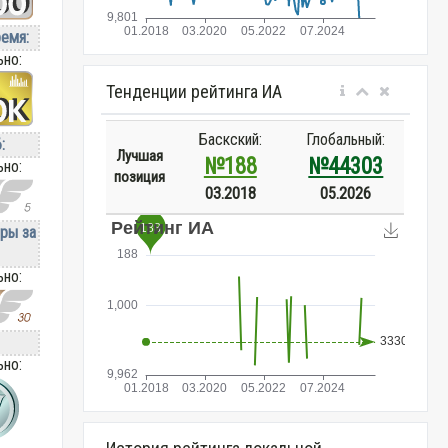
ремя:
ьно:
Тенденции рейтинга ИА
Баскский:
Глобальный:
:
Лучшая
№188
№44303
ьно:
позиция
03.2018
05.2026
ры за
ьно:
ьно: