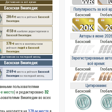
Достижения за всё время:
Баскская Википедия:
Популярность за всё в
Баскский:
Глобал
2864-е
место в рейтинге
Баскской
Википедии
.
4158-я
наиболее редактируемая в
Баскской Википедии
.
Авторы в июне 2026
Баскский:
Глобал
378-е
место в многоязычном
рейтинге
людей в Баскской
Википедии
.
Достижения за последний месяц:
Зарегистрированые авто
Баскская Википедия:
всё время:
Баскский:
Глобал
2169-е
место в рейтинге
Баскской
Википедии
за последний месяц.
Цитирование:
анными пользователями
Баскский:
Глобал
-е место
) и редактировано
32
зователями Википедии во всех
iaga» находится на
378-м месте
в