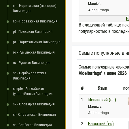
Maurizia
nn - Норвежская (нюнорск)
Aldeiturriaga
Википедия
Б
no - Норвежская Википедия
В следующей таблице пок
популярностью в последни
pl - Польская Википедия
pt - Португальская Википедия
Самые популярные в и
ro - Румынская Википедия
ru - Русская Википедия
Самые популярные языковы
Aldeiturriaga
" в
июне 2026
sh - Сербохорватская
Википедия
#
Язык
по
simple - Английская
(упрощённая) Википедия
1
Испанский (es)
sk - Словацкая Википедия
Maurizia
Aldeiturriaga
sl - Словенская Википедия
2
Баскский (eu)
sr - Сербская Википедия