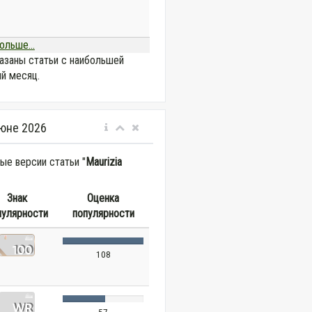
ольше...
азаны статьи с наибольшей
й месяц.
юне 2026
е версии статьи "
Maurizia
Знак
Оценка
пулярности
популярности
108