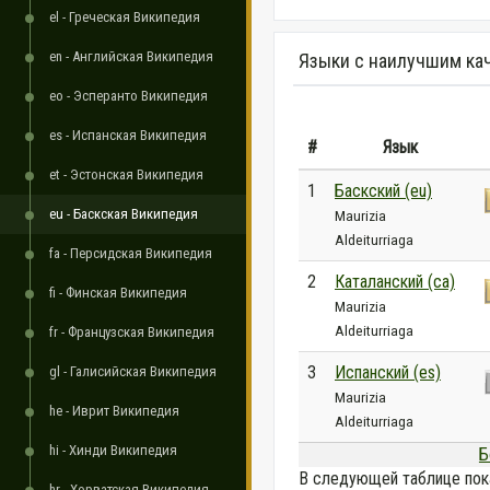
el - Греческая Википедия
en - Английская Википедия
Языки с наилучшим ка
eo - Эсперанто Википедия
es - Испанская Википедия
#
Язык
et - Эстонская Википедия
1
Баскский (eu)
eu - Баскская Википедия
Maurizia
Aldeiturriaga
fa - Персидская Википедия
2
Каталанский (ca)
fi - Финская Википедия
Maurizia
Aldeiturriaga
fr - Французская Википедия
3
Испанский (es)
gl - Галисийская Википедия
Maurizia
he - Иврит Википедия
Aldeiturriaga
hi - Хинди Википедия
Б
В следующей таблице пок
hr - Хорватская Википедия