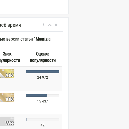
всё время
е версии статьи "
Maurizia
Знак
Оценка
пулярности
популярности
24 972
15 437
42