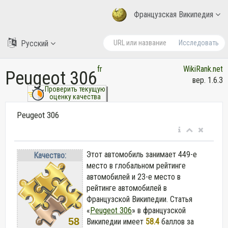
Французская Википедия
Русский
Исследовать
fr
WikiRank.net
Peugeot 306
вер. 1.6.3
Проверить текущую
оценку качества
Peugeot 306
Этот автомобиль занимает 449-е
Качество:
место в глобальном рейтинге
автомобилей и 23-е место в
рейтинге автомобилей в
Французской Википедии. Статья
«
Peugeot 306
» в французской
58
Википедии
имеет
58.4
баллов за