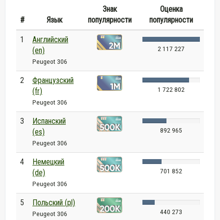
Знак
Оценка
#
Язык
популярности
популярности
1
Английский
2 117 227
(en)
Peugeot 306
2
Французский
1 722 802
(fr)
Peugeot 306
3
Испанский
892 965
(es)
Peugeot 306
4
Немецкий
701 852
(de)
Peugeot 306
5
Польский (pl)
440 273
Peugeot 306