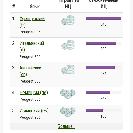
Награда за
Относительный
#
Язык
ИЦ
ИЦ
1
Французский
346
(fr)
Peugeot 306
2
Итальянский
300
(it)
Peugeot 306
3
Английский
284
(en)
Peugeot 306
4
Немецкий (de)
242
Peugeot 306
5
Испанский (es)
166
Peugeot 306
Больше...