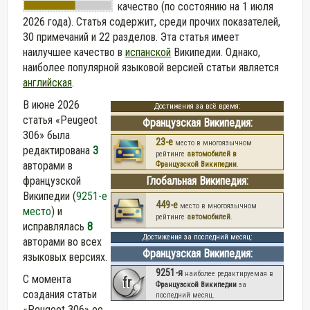
качество (по состоянию на 1 июля
2026 года).
Статья содержит, среди прочих показателей,
30 примечаний и 22 разделов. Эта статья имеет
наилучшее качество в
испанской
Википедии. Однако,
наиболее популярной языковой версией статьи является
английская
.
В июне 2026
Достижения за всё время:
статья «Peugeot
Французская Википедия:
306» была
23-е
место в многоязычном
редактирована
3
рейтинге
автомобилей в
авторами в
Французской Википедии
.
французской
Глобальная Википедия:
Википедии (
9251-е
449-е
место в многоязычном
место
) и
рейтинге
автомобилей
.
исправлялась
8
Достижения за последний месяц:
авторами во всех
Французская Википедия:
языковых версиях.
9251-я
наиболее редактируемая в
С момента
fr
Французской Википедии
за
создания статьи
последний месяц.
«Peugeot 306» ее