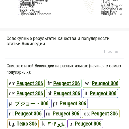
Совокупные результаты качества и популярности
статьи Википедии
Список статей Википедии на разных языках (начиная с самых
популярных):
en:
Peugeot 306
fr:
Peugeot 306
es:
Peugeot 306
de:
Peugeot 306
pl:
Peugeot 306
it:
Peugeot 306
ja:
プジョー・306
pt:
Peugeot 306
nl:
Peugeot 306
ru:
Peugeot 306
cs:
Peugeot 306
bg:
Пежо 306
fa:
پژو ۳۰۶
tr:
Peugeot 306