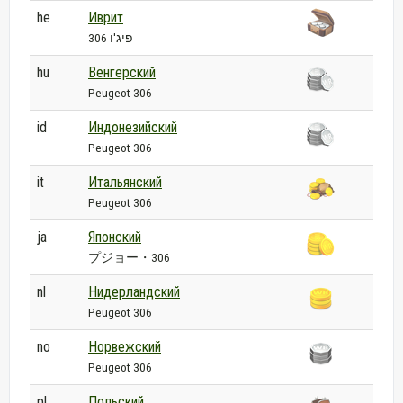
he
Иврит
פיג'ו 306
hu
Венгерский
Peugeot 306
id
Индонезийский
Peugeot 306
it
Итальянский
Peugeot 306
ja
Японский
プジョー・306
nl
Нидерландский
Peugeot 306
no
Норвежский
Peugeot 306
pl
Польский