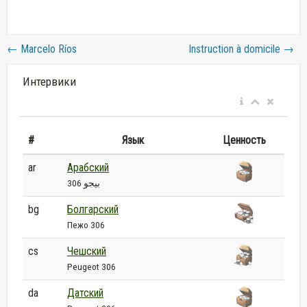
←
Marcelo Ríos
Instruction à domicile
→
Интервики
#
Язык
Ценность
ar
Арабский
بيجو 306
bg
Болгарский
Пежо 306
cs
Чешский
Peugeot 306
da
Датский