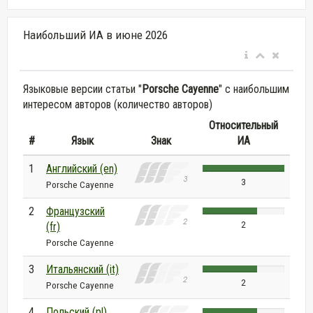
Наибольший ИА в июне 2026
Языковые версии статьи "
Porsche Cayenne
" с наибольшим
интересом авторов (количество авторов)
Относительный
#
Язык
Знак
ИА
1
Английский (en)
3
Porsche Cayenne
2
Французский
2
(fr)
Porsche Cayenne
3
Итальянский (it)
2
Porsche Cayenne
4
Польский (pl)