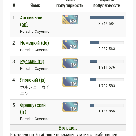
#
Язык
популярности
популярности
1
Английский
8 749 584
(en)
Porsche Cayenne
2
Немецкий (de)
2 387 563
Porsche Cayenne
3
Русский (ru)
1 911 676
Porsche Cayenne
4
Японский (ja)
1 792 583
ポルシェ・カイ
エン
5
Французский
1 186 855
(fr)
Porsche Cayenne
Больше...
В следующей таблице показаны статьи с наибольшей