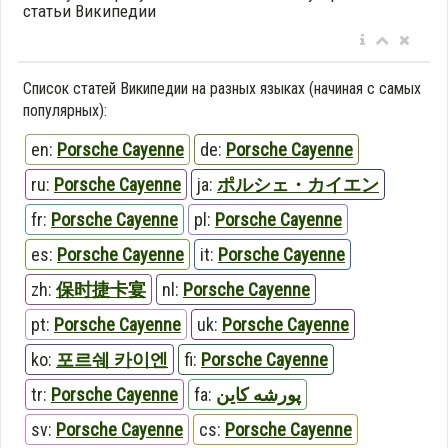
статьи Википедии
Список статей Википедии на разных языках (начиная с самых
популярных):
en:
Porsche Cayenne
de:
Porsche Cayenne
ru:
Porsche Cayenne
ja:
ポルシェ・カイエン
fr:
Porsche Cayenne
pl:
Porsche Cayenne
es:
Porsche Cayenne
it:
Porsche Cayenne
zh:
保时捷卡宴
nl:
Porsche Cayenne
pt:
Porsche Cayenne
uk:
Porsche Cayenne
ko:
포르쉐 카이엔
fi:
Porsche Cayenne
tr:
Porsche Cayenne
fa:
پورشه کاین
sv:
Porsche Cayenne
cs:
Porsche Cayenne