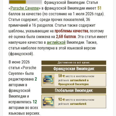
Французской Википедии. Статья
«
Porsche Cayenne
» в французской Википедии
имеет
51
баллов за качество (по состоянию на 1 июля 2026 года).
Статья содержит, среди прочих показателей, 36
примечаний и 16 разделов. Статья также содержит
шаблоны, указывающие на
проблемы качества
, поэтому
её оценка была снижена на
2,68 баллов
. Эта статья имеет
наилучшее качество в
английской
Википедии. Также,
статья наиболее популярна в этой языковой версии
(французской).
В июне 2026
Достижения за всё время:
статья «Porsche
Французская Википедия:
Cayenne» была
58-е
место в многоязычном
редактирована
2
рейтинге
автомобилей в
авторами в
Французской Википедии
.
французской
Глобальная Википедия:
Википедии и
92-е
место в многоязычном
исправлялась
12
рейтинге
автомобилей
.
авторами во всех
языковых версиях.