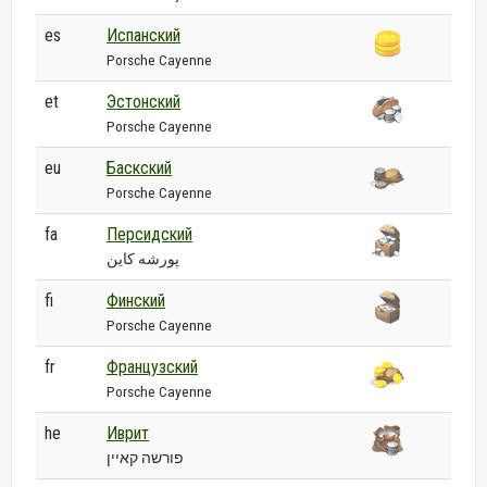
es
Испанский
Porsche Cayenne
et
Эстонский
Porsche Cayenne
eu
Баскский
Porsche Cayenne
fa
Персидский
پورشه کاین
fi
Финский
Porsche Cayenne
fr
Французский
Porsche Cayenne
he
Иврит
פורשה קאיין