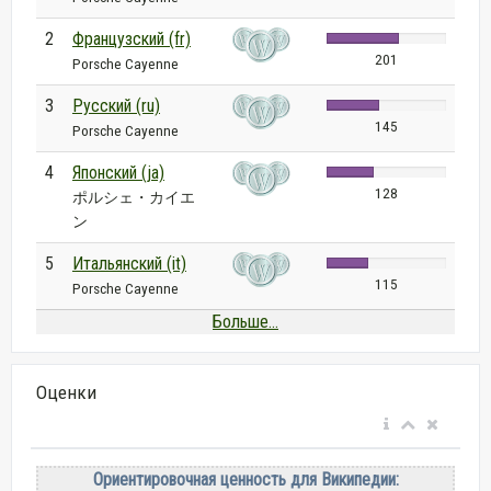
2
Французский (fr)
201
Porsche Cayenne
3
Русский (ru)
145
Porsche Cayenne
4
Японский (ja)
128
ポルシェ・カイエ
ン
5
Итальянский (it)
115
Porsche Cayenne
Больше...
Оценки
Ориентировочная ценность для Википедии: