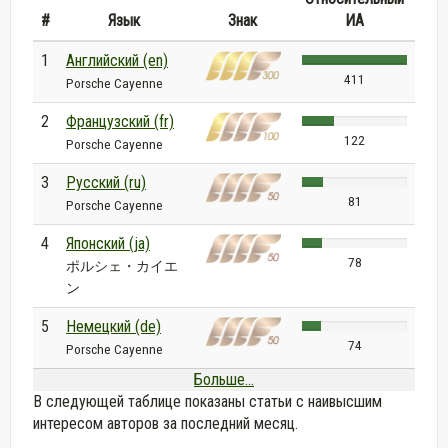
#
Язык
Знак
ИА
1
Английский (en)
411
Porsche Cayenne
2
Французский (fr)
122
Porsche Cayenne
3
Русский (ru)
81
Porsche Cayenne
4
Японский (ja)
78
ポルシェ・カイエ
ン
5
Немецкий (de)
74
Porsche Cayenne
Больше...
В следующей таблице показаны статьи с наивысшим
интересом авторов за последний месяц.