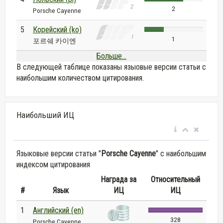
2
Porsche Cayenne
5
Корейский (ko)
1
포르쉐 카이엔
Больше...
В следующей таблице показаны языовые версии статьи с
наибольшим количеством цитирования.
Наибольший ИЦ
Языковые версии статьи "
Porsche Cayenne
" с наибольшим
индексом цитирования
Награда за
Относительный
#
Язык
ИЦ
ИЦ
1
Английский (en)
328
Porsche Cayenne