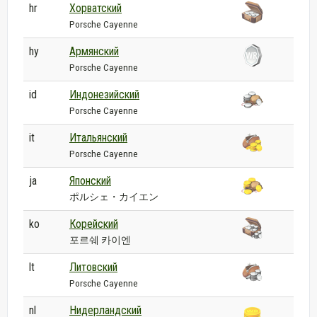
hr
Хорватский
Porsche Cayenne
hy
Армянский
Porsche Cayenne
id
Индонезийский
Porsche Cayenne
it
Итальянский
Porsche Cayenne
ja
Японский
ポルシェ・カイエン
ko
Корейский
포르쉐 카이엔
lt
Литовский
Porsche Cayenne
nl
Нидерландский