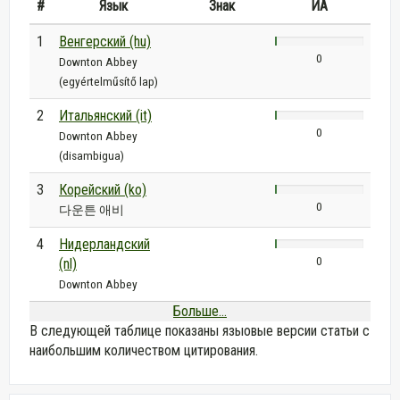
#
Язык
Знак
ИА
1
Венгерский (hu)
0
Downton Abbey
(egyértelműsítő lap)
2
Итальянский (it)
0
Downton Abbey
(disambigua)
3
Корейский (ko)
0
다운튼 애비
4
Нидерландский
0
(nl)
Downton Abbey
Больше...
В следующей таблице показаны языовые версии статьи с
наибольшим количеством цитирования.