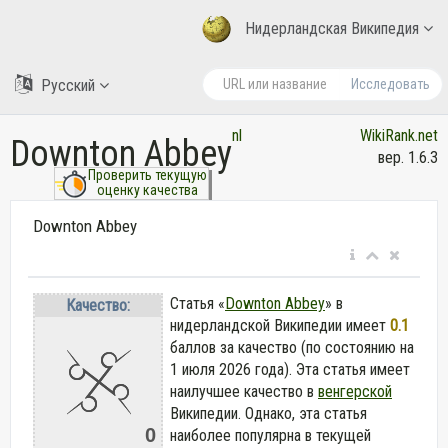
Нидерландская Википедия
Русский
Исследовать
nl
WikiRank.net
Downton Abbey
вер. 1.6.3
Проверить текущую
оценку качества
Downton Abbey
Статья «
Downton Abbey
» в
Качество:
нидерландской Википедии
имеет
0.1
баллов за качество (по состоянию на
1 июля 2026 года).
Эта статья имеет
наилучшее качество в
венгерской
Википедии. Однако, эта статья
0
наиболее популярна в текущей