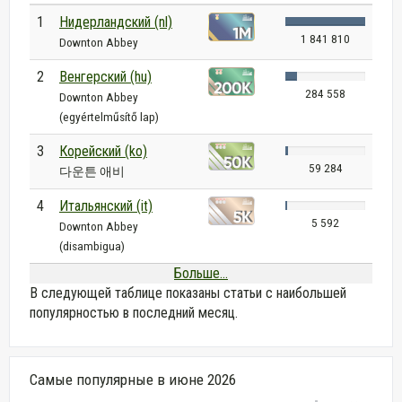
1
Нидерландский (nl)
1 841 810
Downton Abbey
2
Венгерский (hu)
284 558
Downton Abbey
(egyértelműsítő lap)
3
Корейский (ko)
59 284
다운튼 애비
4
Итальянский (it)
5 592
Downton Abbey
(disambigua)
Больше...
В следующей таблице показаны статьи с наибольшей
популярностью в последний месяц.
Самые популярные в июне 2026