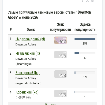
Самые популярные языковые версии статьи "
Downton
Abbey
" в
июне 2026
Знак
Оценка
#
Язык
популярности
популярности
1
Нидерландский (nl)
251
Downton Abbey
2
Итальянский (it)
57
Downton Abbey
(disambigua)
3
Венгерский (hu)
13
Downton Abbey
(egyértelműsítő lap)
4
Корейский (ko)
4
다운튼 애비
Больше...