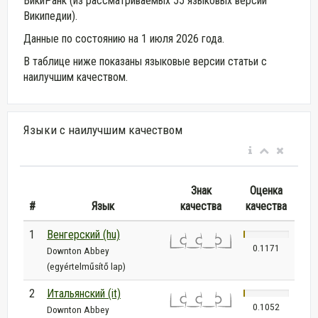
ВикиРанк (из рассматриваемых 55 языковых версий
Википедии).
Данные по состоянию на 1 июля 2026 года.
В таблице ниже показаны языковые версии статьи с
наилучшим качеством.
Языки с наилучшим качеством
Знак
Оценка
#
Язык
качества
качества
1
Венгерский (hu)
0.1171
Downton Abbey
(egyértelműsítő lap)
2
Итальянский (it)
0.1052
Downton Abbey