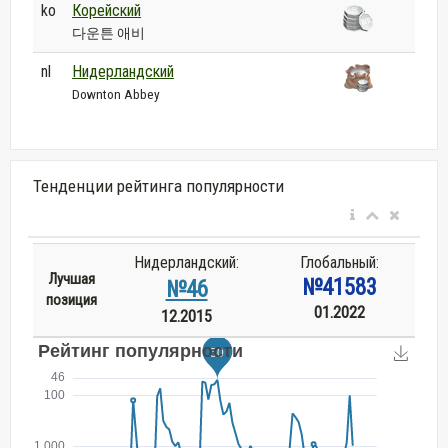
ko
Корейский
다운튼 애비
nl
Нидерландский
Downton Abbey
Тенденции рейтинга популярности
Нидерландский:
Глобальный:
Лучшая
№41583
№46
позиция
01.2022
12.2015