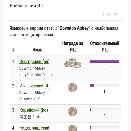
Наибольший ИЦ
Языковые версии статьи "
Downton Abbey
" с наибольшим
индексом цитирования
Награда за
Относительный
#
Язык
ИЦ
ИЦ
1
Венгерский (hu)
8
Downton Abbey
(egyértelműsítő lap)
2
Итальянский (it)
1
Downton Abbey
(disambigua)
3
Корейский (ko)
0
다운튼 애비
4
Нидерландский