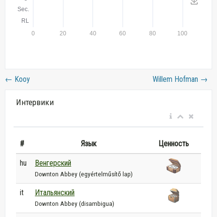
←
Kooy
Willem Hofman
→
Интервики
#
Язык
Ценность
hu
Венгерский
Downton Abbey (egyértelműsítő lap)
it
Итальянский
Downton Abbey (disambigua)