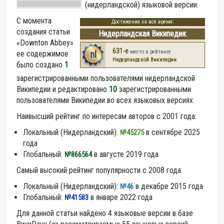
(нидерландской) языковой версии.
С момента
Достижения за всё время:
создания статьи
Нидерландская Википедия:
«Downton Abbey»
631-е
nl
место в рейтинге
ее содержимое
Нидерландской Википедии
.
было создано
1
зарегистрированными пользователями нидерландской
Википедии и редактировано
10
зарегистрированными
пользователями Википедии во всех языковых версиях.
Наивысший рейтинг по интересам авторов с 2001 года:
Локальный (Нидерландский):
в сентябре 2025
№45275
года
Глобальный:
в августе 2019 года
№866564
Самый высокий рейтинг популярности с 2008 года:
Локальный (Нидерландский):
в декабре 2015 года
№46
Глобальный:
в январе 2022 года
№41583
Для данной статьи найдено 4 языковые версии в базе