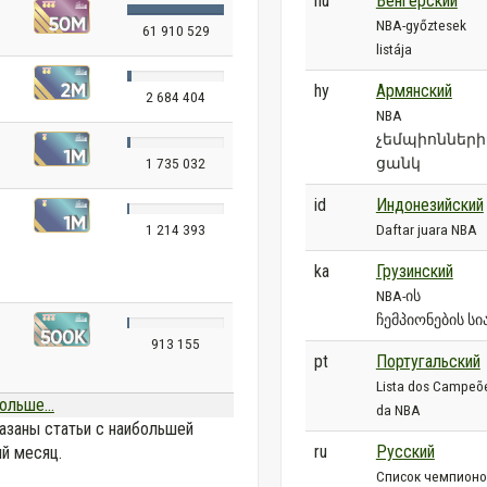
hu
Венгерский
NBA-győztesek
61 910 529
listája
hy
Армянский
2 684 404
NBA
չեմպիոնների
ցանկ
1 735 032
id
Индонезийский
Daftar juara NBA
1 214 393
ka
Грузинский
NBA-ის
ჩემპიონების სი
913 155
pt
Португальский
Lista dos Campeõ
ольше...
da NBA
азаны статьи с наибольшей
ru
Русский
й месяц.
Список чемпион