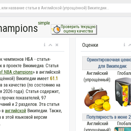
simple
champions
Проверить текущую
оценку качества
Оценки
к чемпионов НБА - статья-
Ориентировочная ценн
к в проекте Викимедиа. Статья
для Википедии:
 of NBA champions
» в английской
Английский
Глобал
щённой) Википедии
имеет
61.1
(упрощённый):
в за качество (по состоянию на
я 2026 года).
Статья содержит,
 прочих показателей, 97
чаний и 2 разделов. Эта статья
о в
английской
Википедии. Также,
Популярность в июне 2
 в этой языковой версии
Английский
Глобал
.
(упрощённый):