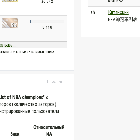
địch NBA
20 542
zh
Китайский
NBA總冠軍列表
8 118
ольше...
азаны статьи с наивысшим
List of NBA champions
" с
оров (количество авторов).
истрированные пользователи
Относительный
Знак
ИА