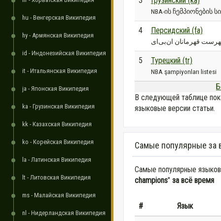
3
Грузинский (ka)
NBA-ის ჩემპიონების ს
hu - Венгерская Википедия
4
Персидский (fa)
hy - Армянская Википедия
رست قهرمانان ان‌بی‌ای
id - Индонезийская Википедия
5
Турецкий (tr)
it - Итальянская Википедия
NBA şampiyonları listesi
Б
ja - Японская Википедия
В следующей таблице пок
ka - Грузинская Википедия
языковые версии статьи.
kk - Казахская Википедия
ko - Корейская Википедия
Самые популярные за 
la - Латинская Википедия
Самые популярные языковы
lt - Литовская Википедия
champions
"
за всё время
ms - Малайская Википедия
#
Язык
nl - Нидерландская Википедия