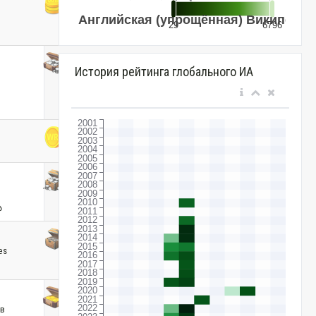
История рейтинга глобального ИА
ა
es
ов