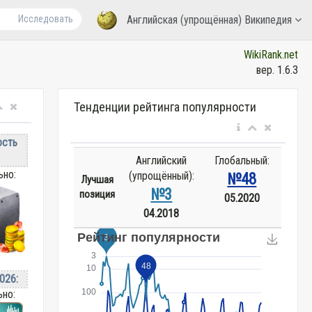
Исследовать
Английская (упрощённая) Википедия
WikiRank.net
вер. 1.6.3
Тенденции рейтинга популярности
ость
Английский
Глобальный:
ьно:
(упрощённый):
№48
Лучшая
№3
позиция
05.2020
04.2018
026:
ьно: