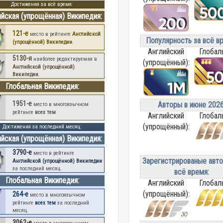
Достижения за всё время:
ийская (упрощённая) Википедия:
121-е
место в рейтинге
Английской
Популярность за всё в
(упрощённой) Википедии
.
Английский
Глобал
5130-я
наиболее редактируемая в
(упрощённый):
Английской (упрощённой)
Википедии
.
Глобальная Википедия:
1951-е
Авторы в июне 2026
место в многоязычном
рейтинге
всех тем
.
Английский
Глобал
(упрощённый):
Достижения за последний месяц:
ийская (упрощённая) Википедия:
3790-е
место в рейтинге
Зарегистрированые авто
Английской (упрощённой) Википедии
за последний месяц.
всё время:
Глобальная Википедия:
Английский
Глобал
(упрощённый):
264-е
место в многоязычном
рейтинге
всех тем
за последний
месяц.
3062-е