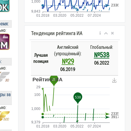
ремя:
ьно:
Тенденции рейтинга ИА
Английский
Глобальный:
(упрощённый):
№538
Лучшая
№29
позиция
:
06.2022
ьно:
06.2019
ры за
ьно: