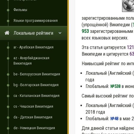
Фильмы
зарегистрированными пол
Языки программирования
(упрощённой) Википедии (
953
зарегистрированными 
Локальные рейтинги
всех языковых версиях.
Эта статья цитируется
121
ar - Арабская Википедия
Википедии и цитируется
6
az - Азербайджанская
Наивысший рейтинг по инт
Википедия
Локальный (Английский 
be - Белорусская Википедия
года
bg - Болгарская Википедия
Глобальный:
в июне
№538
Самый высокий рейтинг по
ca - Каталанская Википедия
Локальный (Английский 
cs - Чешская Википедия
2018 года
da - Датская Википедия
Глобальный:
в мае 2
№48
Для данной статьи найден
de - Немецкая Википедия