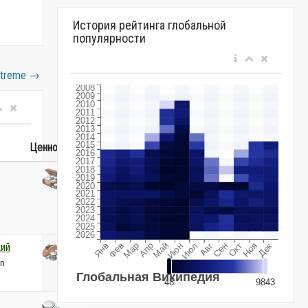
История рейтинга глобальной
популярности
xtreme
→
Ценность
ий
ın