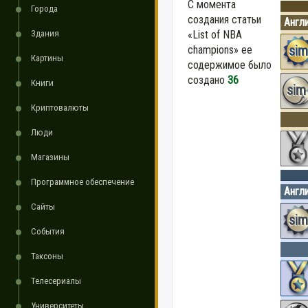
С момента
Города
создания статьи
Англ
Здания
«List of NBA
sim
champions» ее
Картины
содержимое было
создано
36
Книги
sim
Криптовалюты
Люди
Магазины
Программное обеспечение
Англ
Сайты
sim
События
Таксоны
Телесериалы
Университеты