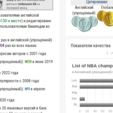
место в многоязычном
Цитирование:
рейтинге
глобального ИА
за
Английский
Глобал
последний месяц.
(упрощённый):
ьзователями английской
5130-е место
) и редактировано
пользователями Википедии во
раз в английской (упрощённой)
Показатели качества
304
раз во всех языках.
ересам авторов с 2001 года:
(упрощённый)):
в июне 2019
№29
 2022 года
пулярности с 2008 года:
(упрощённый)):
в апреле
№3
020 года
о 20 языковых версий в базе