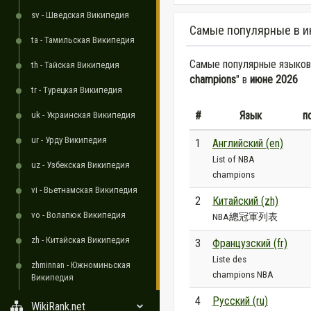
sv - Шведская Википедия
Самые популярные в и
ta - Тамильская Википедия
Самые популярные языковы
th - Тайская Википедия
champions
" в
июне 2026
tr - Турецкая Википедия
#
Язык
п
uk - Украинская Википедия
ur - Урду Википедия
1
Английский (en)
List of NBA
uz - Узбекская Википедия
champions
vi - Вьетнамская Википедия
2
Китайский (zh)
vo - Волапюк Википедия
NBA總冠軍列表
zh - Китайская Википедия
3
Французский (fr)
Liste des
zhminnan - Южноминьская
champions NBA
Википедия
4
Русский (ru)
WikiRank.net