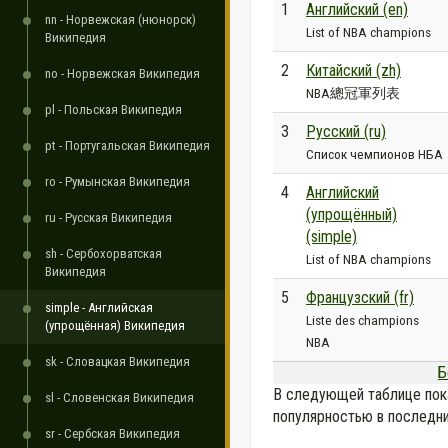
1
Английский (en)
nn - Норвежская (нюнорск)
List of NBA champions
Википедия
2
Китайский (zh)
no - Норвежская Википедия
NBA總冠軍列表
pl - Польская Википедия
3
Русский (ru)
pt - Португальская Википедия
Список чемпионов НБА
ro - Румынская Википедия
4
Английский
(упрощённый)
ru - Русская Википедия
(simple)
sh - Сербохорватская
List of NBA champions
Википедия
5
Французский (fr)
simple - Английская
Liste des champions
(упрощённая) Википедия
NBA
sk - Словацкая Википедия
Б
В следующей таблице пок
sl - Словенская Википедия
популярностью в последни
sr - Сербская Википедия