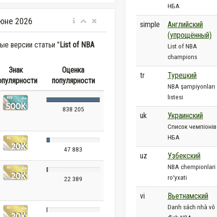
НБА
юне 2026
simple
Английский
(упрощённый)
е версии статьи "
List of NBA
List of NBA
champions
Знак
Оценка
tr
Турецкий
опулярности
популярности
NBA şampiyonları
listesi
838 205
uk
Украинский
Список чемпіонів
НБА
47 883
uz
Узбекский
NBA chempionlari
roʻyxati
22 389
vi
Вьетнамский
Danh sách nhà vô