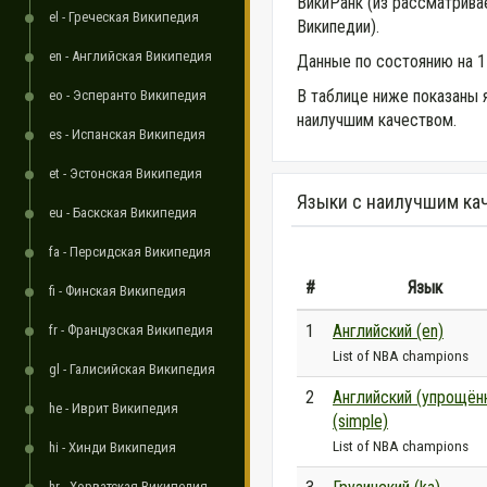
ВикиРанк (из рассматрив
el - Греческая Википедия
Википедии).
en - Английская Википедия
Данные по состоянию на 1
В таблице ниже показаны 
eo - Эсперанто Википедия
наилучшим качеством.
es - Испанская Википедия
et - Эстонская Википедия
Языки с наилучшим ка
eu - Баскская Википедия
fa - Персидская Википедия
#
Язык
fi - Финская Википедия
1
Английский (en)
fr - Французская Википедия
List of NBA champions
gl - Галисийская Википедия
2
Английский (упрощён
he - Иврит Википедия
(simple)
List of NBA champions
hi - Хинди Википедия
hr - Хорватская Википедия