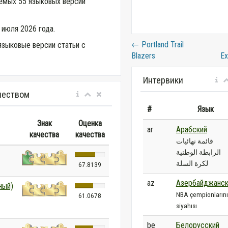
аемых 55 языковых версий
 июля 2026 года.
←
Portland Trail
языковые версии статьи с
Blazers
E
Интервики
чеством
#
Язык
Знак
Оценка
ar
Арабский
качества
качества
قائمة نهائيات
الرابطة الوطنية
لكرة السلة
67.8139
az
Азербайджанск
ный)
NBA çempionların
61.0678
siyahısı
be
Белорусский