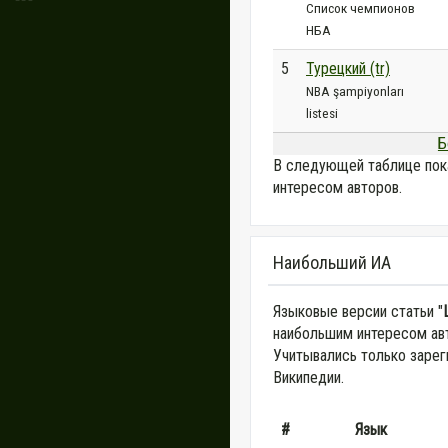
Список чемпионов
НБА
5
Турецкий (tr)
NBA şampiyonları
listesi
Б
В следующей таблице пок
интересом авторов.
Наибольший ИА
Языковые версии статьи "
наибольшим интересом авт
Учитывались только зарег
Википедии.
#
Язык