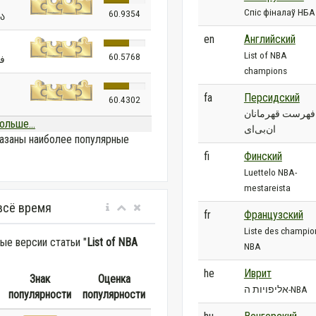
Спіс фіналаў НБА
60.9354
ია
en
Английский
List of NBA
60.5768
فه
champions
fa
Персидский
60.4302
فهرست قهرمانان
ольше...
ان‌بی‌ای
азаны наиболее популярные
fi
Финский
Luettelo NBA-
mestareista
всё время
fr
Французский
Liste des champio
е версии статьи "
List of NBA
NBA
he
Иврит
Знак
Оценка
אליפויות ה-NBA
популярности
популярности