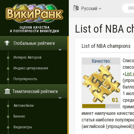
Русский
List of NBA 
ОЦЕНКА КАЧЕСТВА
И ПОПУЛЯРНОСТИ ВИКИПЕДИИ
ВикиРанк
Глобальные рейтинги
List of NBA champions
Интерес Авторов
Списо
Качество:
списо
Индекс цитирования
«
List
Популярность
(упро
балло
Тематический рейтинги
1 июл
61
среди
Автомобили
приме
имеет наилучшее качеств
Бизнес
статья наиболее популярна
(английской (упрощённой))
Видеоигры