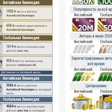
Английская Википедия:
Популярность за всё в
1932-е
место в рейтинге
Английский:
Глобал
Английской Википедии
.
650-я
наиболее редактируемая в
Английской Википедии
.
Авторы в июне 2026
Глобальная Википедия:
Английский:
Глобал
1614-е
место в многоязычном
рейтинге
всех тем
.
Зарегистрированые авто
953-е
место в многоязычном
всё время:
рейтинге
глобального ИА
.
Английский:
Глобал
Достижения за последний месяц:
Английская Википедия:
5666-е
Цитирование:
место в рейтинге
Английской Википедии
за последний
Английский:
Глобал
месяц.
Глобальная Википедия:
4584-е
место в многоязычном
рейтинге
всех тем
за последний