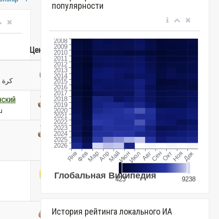
популярности
Ценность
كرة ا
нский
u
История рейтинга локального ИА