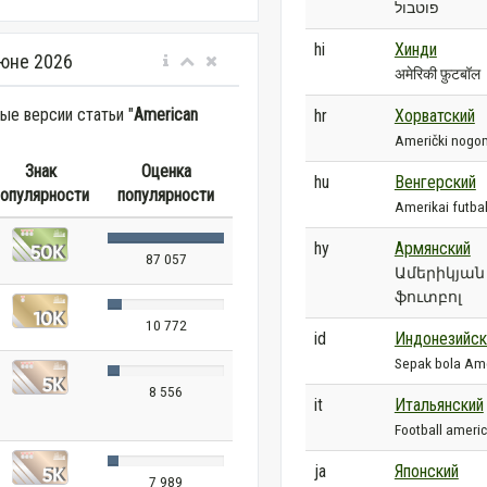
פוטבול
hi
Хинди
юне 2026
अमेरिकी फ़ुटबॉल
е версии статьи "
American
hr
Хорватский
Američki nogo
Знак
Оценка
hu
Венгерский
опулярности
популярности
Amerikai futbal
hy
Армянский
87 057
Ամերիկյան
ֆուտբոլ
10 772
id
Индонезийск
Sepak bola Am
8 556
it
Итальянский
Football ameri
ja
Японский
7 989