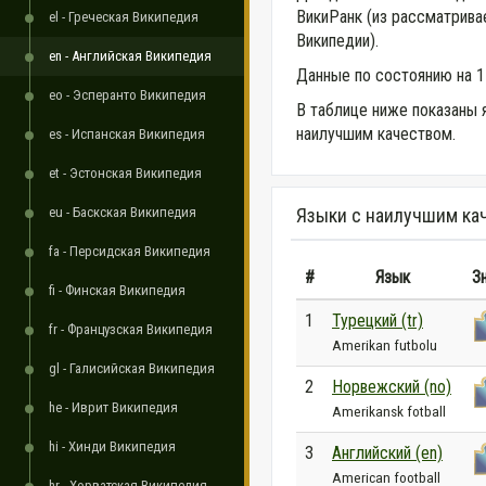
ВикиРанк (из рассматрив
el - Греческая Википедия
Википедии).
en - Английская Википедия
Данные по состоянию на 1
eo - Эсперанто Википедия
В таблице ниже показаны 
наилучшим качеством.
es - Испанская Википедия
et - Эстонская Википедия
eu - Баскская Википедия
Языки с наилучшим ка
fa - Персидская Википедия
#
Язык
З
fi - Финская Википедия
1
Турецкий (tr)
fr - Французская Википедия
Amerikan futbolu
gl - Галисийская Википедия
2
Норвежский (no)
he - Иврит Википедия
Amerikansk fotball
hi - Хинди Википедия
3
Английский (en)
American football
hr - Хорватская Википедия