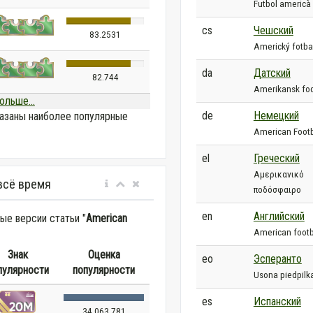
Futbol americà
cs
Чешский
83.2531
Americký fotba
da
Датский
82.744
Amerikansk fo
ольше...
de
Немецкий
азаны наиболее популярные
American Footb
el
Греческий
Αμερικανικό
всё время
ποδόσφαιρο
en
Английский
е версии статьи "
American
American footb
Знак
Оценка
eo
Эсперанто
пулярности
популярности
Usona piedpilk
es
Испанский
34 063 781