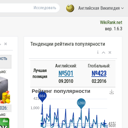
Исследовать
Английская Википедия
WikiRank.net
вер. 1.6.3
Тенденции рейтинга популярности
ость
Английский:
Глобальный:
Лучшая
ьно:
№501
№423
позиция
09.2010
02.2016
026:
ьно: