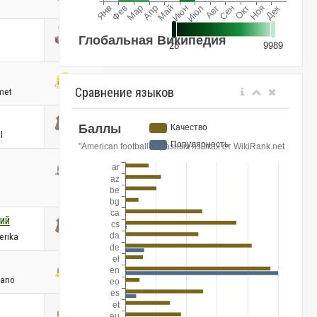
Сравнение языков
met
l
ий
erika
cano