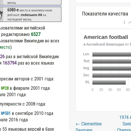
месяц.
6080-е
место в многоязычном
Показатели качества
рейтинге
глобального ИА
за
последний месяц.
ьзователями английской
и редактировано
6527
зователями Википедии во всех
место
).
26
раз в английской Википедии
ся
163794
раз во всех языках
ересам авторов с 2001 года:
:
в феврале 2001 года
№28
ле 2001 года
пулярности с 2008 года:
:
в сентябре 2010 года
№501
1974 A
але 2016 года
←
Clementine
Seni
о 55 языковых версий в базе
Deymann
Champi