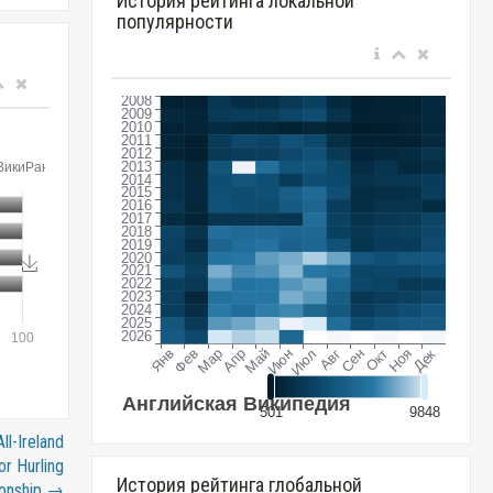
История рейтинга локальной
популярности
ll-Ireland
or Hurling
История рейтинга глобальной
onship
→