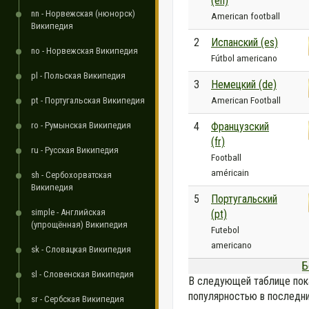
(en)
nn - Норвежская (нюнорск)
American football
Википедия
2
Испанский (es)
no - Норвежская Википедия
Fútbol americano
pl - Польская Википедия
3
Немецкий (de)
American Football
pt - Португальская Википедия
ro - Румынская Википедия
4
Французский
(fr)
ru - Русская Википедия
Football
américain
sh - Сербохорватская
Википедия
5
Португальский
simple - Английская
(pt)
(упрощённая) Википедия
Futebol
americano
sk - Словацкая Википедия
Б
sl - Словенская Википедия
В следующей таблице пок
популярностью в последни
sr - Сербская Википедия