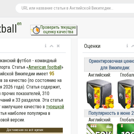
en
ball
Проверить текущую
оценку качества
Оценки
канский футбол - командный
Ориентировочная ценн
порта. Статья «
American football
»
для Википедии:
лийской Википедии
имеет
95
Английский:
Глобал
в за качество (по состоянию на
я 2026 года).
Статья содержит,
 прочих показателей, 310
чаний и 33 разделов. Эта статья
 наилучшее качество в
турецкой
Популярность в июне 2
атья наиболее популярна в
Английский:
Глобал
овой версии.
Достижения за всё время: