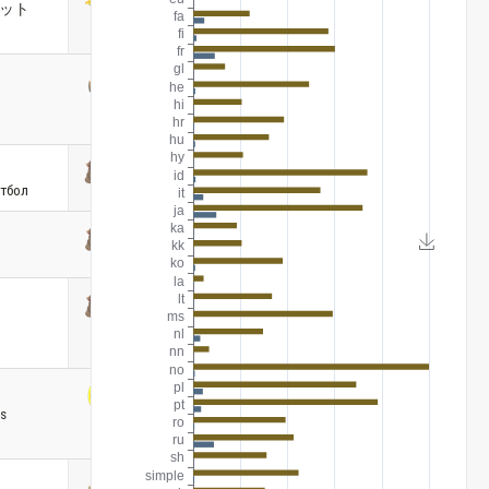
ット
тбол
is