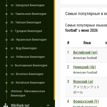
sv - Шведская Википедия
Самые популярные в и
ta - Тамильская Википедия
th - Тайская Википедия
Самые популярные языковы
football
" в
июне 2026
tr - Турецкая Википедия
uk - Украинская Википедия
#
Язык
п
ur - Урду Википедия
1
Английский (en)
uz - Узбекская Википедия
American football
vi - Вьетнамская Википедия
2
Немецкий (de)
American Football
vo - Волапюк Википедия
3
Японский (ja)
zh - Китайская Википедия
アメリカンフット
zhminnan - Южноминьская
ボール
Википедия
4
Французский (fr)
WikiRank.net
Football américain