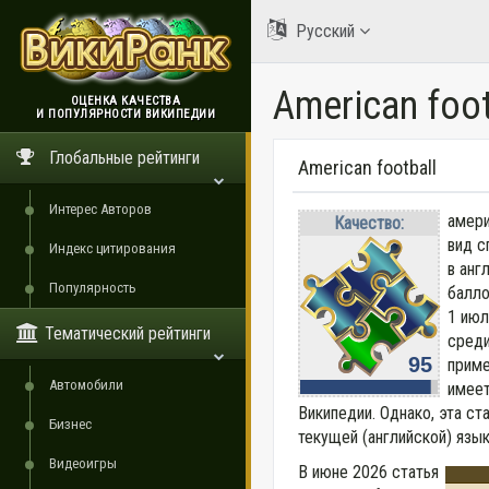
Русский
American foot
ОЦЕНКА КАЧЕСТВА
И ПОПУЛЯРНОСТИ ВИКИПЕДИИ
ВикиРанк
Глобальные рейтинги
American football
Интерес Авторов
амери
Качество:
вид с
Индекс цитирования
в анг
Популярность
балло
1 июл
Тематический рейтинги
среди
95
приме
Автомобили
имеет
Википедии. Однако, эта ст
Бизнес
текущей (английской) язык
Видеоигры
В июне 2026 статья