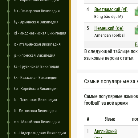
4
Вьетнамский (vi)
hu - Венгерская Википедия
Bóng bầu dục Mỹ
hy - Армянская Википедия
5
Немецкий (de)
id - Индонезийская Википедия
American Football
Б
it - Итальянская Википедия
В следующей таблице пок
ja - Японская Википедия
языковые версии статьи.
ka - Грузинская Википедия
kk - Казахская Википедия
Самые популярные за 
ko - Корейская Википедия
Самые популярные языковы
la - Латинская Википедия
football
"
за всё время
lt - Литовская Википедия
#
Язык
по
ms - Малайская Википедия
1
Английский
nl - Нидерландская Википедия