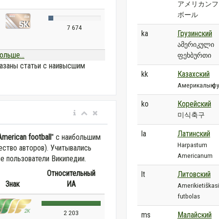
アメリカンフ
ボール
7 674
ka
Грузинский
ამერიკული
ольше...
ფეხბურთი
азаны статьи с наивысшим
kk
Казахский
Америкалық фу
ko
Корейский
미식축구
la
Латинский
American football
" с наибольшим
Harpastum
ество авторов). Учитывались
Americanum
е пользователи Википедии.
Относительный
lt
Литовский
Знак
ИА
Amerikietiškas
futbolas
2 203
ms
Малайский