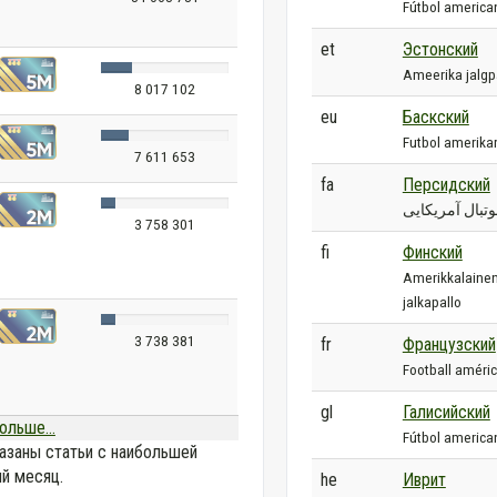
Fútbol america
et
Эстонский
Ameerika jalgp
8 017 102
eu
Баскский
Futbol amerika
7 611 653
fa
Персидский
وتبال آمریکایی
3 758 301
fi
Финский
Amerikkalaine
jalkapallo
3 738 381
fr
Французский
Football améric
gl
Галисийский
ольше...
Fútbol america
азаны статьи с наибольшей
й месяц.
he
Иврит