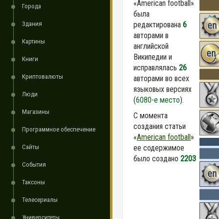
«American football»
Города
была
en
Здания
редактирована
6
авторами в
Картины
английской
en
Википедии и
Книги
исправлялась
26
Криптовалюты
авторами во всех
языковых версиях
Люди
(
6080-е место
).
Магазины
С момента
создания статьи
Программное обеспечение
«
American football
»
Сайты
ее содержимое
было создано
2203
События
en
Таксоны
Телесериалы
Университеты