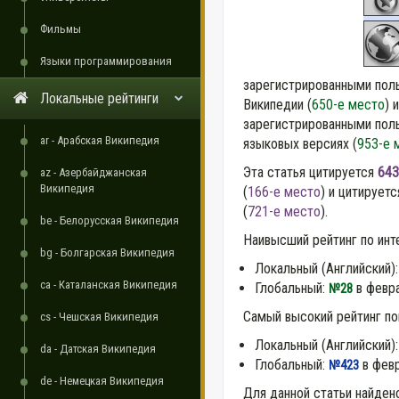
Фильмы
Языки программирования
зарегистрированными пол
Локальные рейтинги
Википедии (
650-е место
) 
зарегистрированными поль
ar - Арабская Википедия
языковых версиях (
953-е 
Эта статья цитируется
643
az - Азербайджанская
Википедия
(
166-е место
) и цитирует
(
721-е место
).
be - Белорусская Википедия
Наивысший рейтинг по инт
bg - Болгарская Википедия
Локальный (Английский)
ca - Каталанская Википедия
Глобальный:
в февра
№28
Самый высокий рейтинг по
cs - Чешская Википедия
Локальный (Английский)
da - Датская Википедия
Глобальный:
в февр
№423
de - Немецкая Википедия
Для данной статьи найден