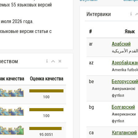
аемых 55 языковых версий
Интервики
 июля 2026 года.
языковые версии статьи с
#
Язык
ar
Арабский
لقدم الأمريكية
чеством
az
Азербайджа
Amerika futbol
нак качества
Оценка качества
be
Белорусский
Амерыканскі
футбол
100
bg
Болгарский
Американски
100
футбол
ca
Каталанский
95.0051