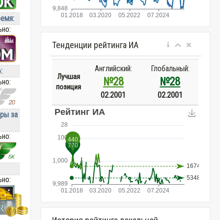
ремя:
ьно:
Тенденции рейтинга ИА
Английский:
Глобальный:
:
Лучшая
№28
№28
ьно:
позиция
02.2001
02.2001
ры за
ьно:
ьно: