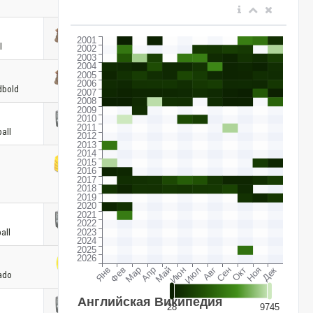
l
dbold
all
all
ado