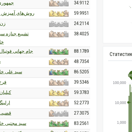
جمهوری
34.9112
روش‌های آمیزش 
59.9951
زن د
24.2114
تشییع جنازه سی
38.4025
خا
جام جهانی فوتبال ۰۲۶
88.1789
Статистик
س
48.7354
سید علی خام
86.5205
فرج
39.5346
کیلیان 
59.3783
ارلینگ
52.2773
قضیب‌
27.3075
سید مجتبی خام
83.2561