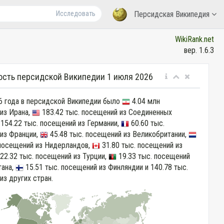
Исследовать
Персидская Википедия
WikiRank.net
вер. 1.6.3
ость персидской Википедии 1 июля 2026
6 года в персидской Википедии было
4.04 млн
из Ирана,
183.42 тыс. посещений из Соединенных
154.22 тыс. посещений из Германии,
60.60 тыс.
из Франции,
45.48 тыс. посещений из Великобритании,
 посещений из Нидерландов,
31.80 тыс. посещений из
22.32 тыс. посещений из Турции,
19.33 тыс. посещений
тана,
15.51 тыс. посещений из Финляндии и 140.78 тыс.
из других стран.