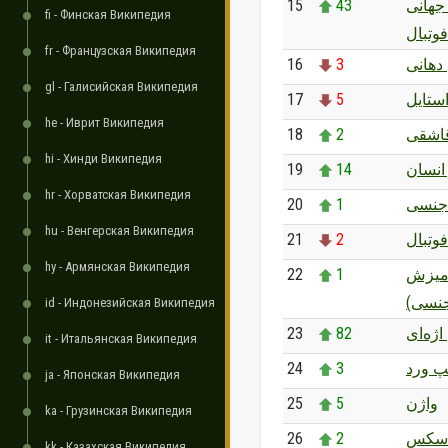
15
43
 جهانی
fi - Финская Википедия
فوتبال
fr - Французская Википедия
16
3
دهانی
gl - Галисийская Википедия
17
5
ستایل
he - Иврит Википедия
18
2
اشقی
hi - Хинди Википедия
19
14
انسان
hr - Хорватская Википедия
20
1
جنسی
hu - Венгерская Википедия
21
2
وتبال
hy - Армянская Википедия
22
1
میزش
جنسی
id - Индонезийская Википедия
23
82
ژه‌ای
it - Итальянская Википедия
24
3
پ ورد
ja - Японская Википедия
25
5
واژن
ka - Грузинская Википедия
26
2
 سکس
kk - Казахская Википедия