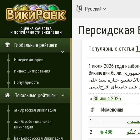
Русский
Персидская 
ОЦЕНКА КАЧЕСТВА
И ПОПУЛЯРНОСТИ ВИКИПЕДИИ
ВикиРанк
Глобальные рейтинги
1
Популярные статьи
Интерес Авторов
1 июля 2026 года наибо
Индекс цитирования
Википедии были: فرزاد جمشیدی, جمهوری دموکراتیک کنگو, جمهوری
ا, تشییع جنازه سید علی
Популярность
Локальные рейтинги
«
30 июня 2026
#
Изменения
ar - Арабская Википедия
1
0
مشیدی
az - Азербайджанская
Википедия
2
488
 کنگو
be - Белорусская Википедия