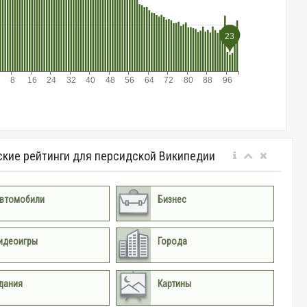
ские рейтинги для персидской Википедии
втомобили
Бизнес
идеоигры
Города
дания
Картины