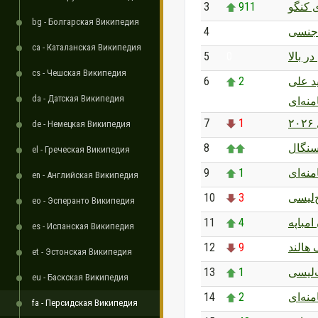
3
911
 کنگو
bg - Болгарская Википедия
4
0
جنسی
ca - Каталанская Википедия
5
0
ر بالا
cs - Чешская Википедия
6
2
د علی
da - Датская Википедия
منه‌ای
7
1
۲
de - Немецкая Википедия
8
نگال
el - Греческая Википедия
9
1
نه‌ای
en - Английская Википедия
10
3
‌لیسی
eo - Эсперанто Википедия
11
4
امباپه
es - Испанская Википедия
12
9
 هالند
et - Эстонская Википедия
13
1
لیسی
eu - Баскская Википедия
14
2
نه‌ای
fa - Персидская Википедия