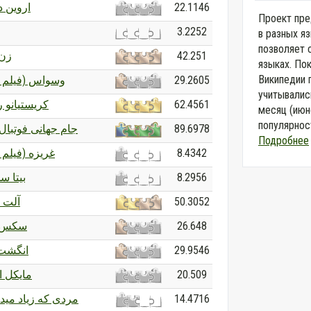
اروین د.
22.1146
Проект пре
3.2252
в разных я
позволяет 
زن 
42.251
языках. По
Википедии 
وسواس (فیلم ۲۰۲۵)
29.2605
учитывалис
کریستیانو ر
62.4561
месяц (июн
популярност
جام جهانی فوتبال ۰۲۲
89.6978
Подробнее
غریزه (فیلم ۱۴۰۰)
8.4342
بیتا س
8.2956
آلت م
50.3052
سکس 
26.648
انگشت
29.9546
مایکل ا
20.509
مردی که زیاد می!
14.4716