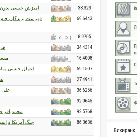
آمیزش جنسی بدون 
38.323
К
فهرست برندگان جام 
69.6443
Л
8.9705
П
هری
34.4314
о
مقعد
16.4008
С
اعمال جنسی میان
59.1507
هن
27.4941
Т
علی ا
36.6256
92.0645
Ф
محمدباقر قا
92.5768
جنگ آمریکا و اسرا
86.3636
Викиранк