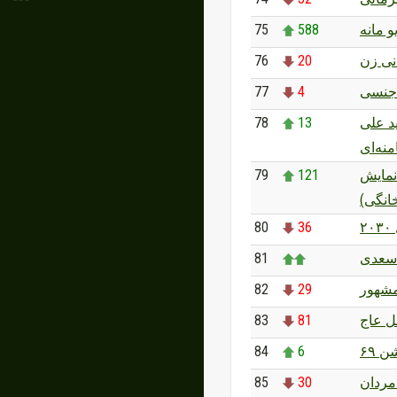
75
588
و مانه
76
20
نی زن
77
4
 جنسی
78
13
 علی
منه‌ای
79
121
نمایش
خانگی
80
36
۲
81
سعدی
82
29
مشهور
83
81
 عاج
84
6
ن ۶۹
85
30
مردان