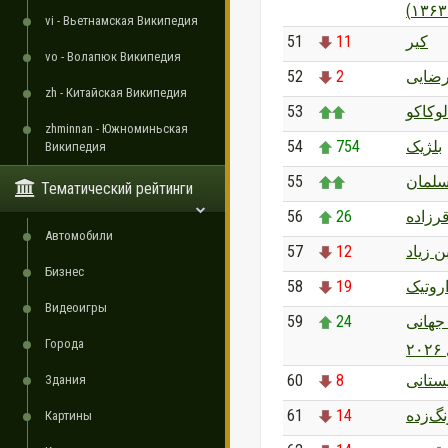
vi - Вьетнамская Википедия
51
11
کیر
vo - Волапюк Википедия
52
2
رضایی
zh - Китайская Википедия
53
لوکاکو
zhminnan - Южноминьская
54
754
بلژیک
Википедия
55
لمان
Тематический рейтинги
56
26
رزاده
Автомобили
57
12
ن زیاد
Бизнес
58
19
روتیک
Видеоигры
59
24
جهانی
Города
۲
60
8
پستانی
Здания
61
14
گ‌زده
Картины