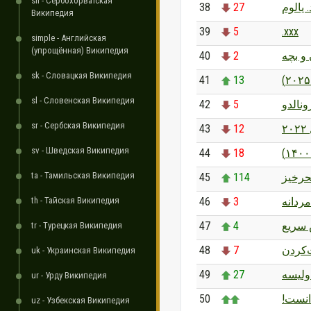
sh - Сербохорватская
38
27
 یالوم
Википедия
39
5
.xxx
simple - Английская
(упрощённая) Википедия
40
2
و بچه
sk - Словацкая Википедия
41
13
sl - Словенская Википедия
42
5
ونالدو
sr - Сербская Википедия
43
12
۲
sv - Шведская Википедия
44
18
ta - Тамильская Википедия
45
114
حرخیز
th - Тайская Википедия
46
3
ردانه
47
4
سریع
tr - Турецкая Википедия
48
7
‌کردن
uk - Украинская Википедия
49
27
ولیسه
ur - Урду Википедия
50
دانست
uz - Узбекская Википедия