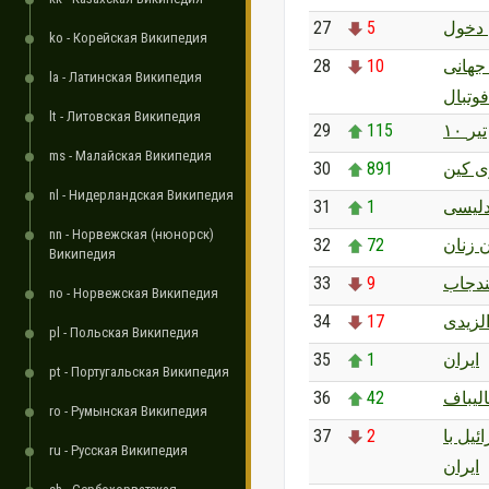
27
5
دخول
ko - Корейская Википедия
28
10
جهانی
la - Латинская Википедия
فوتبال
lt - Литовская Википедия
29
115
۱۰ تیر
ms - Малайская Википедия
30
891
 کین
nl - Нидерландская Википедия
31
1
لیسی
nn - Норвежская (нюнорск)
32
72
 زنان
Википедия
33
9
دجاب
no - Норвежская Википедия
34
17
لزیدی
pl - Польская Википедия
35
1
ایران
pt - Португальская Википедия
36
42
لیباف
ro - Румынская Википедия
37
2
ئیل با
ru - Русская Википедия
ایران