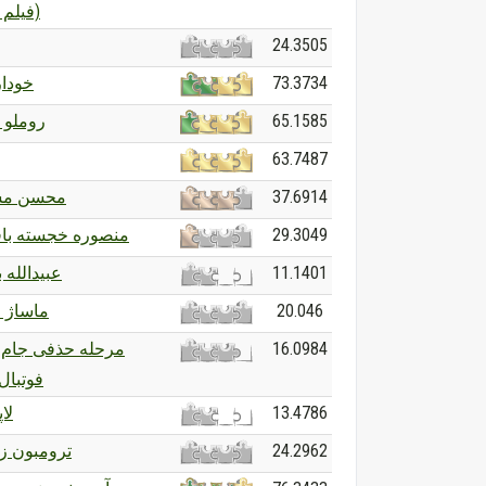
(فیلم ۱۳۶۳)
24.3505
خودا
73.3734
روملو 
65.1585
63.7487
محسن مس
37.6914
منصوره خجسته باق
29.3049
عبیدالله ب
11.1401
ماساژ ا
20.046
مرحله حذفی جام 
16.0984
فوتبال ۰۲۶
لا
13.4786
ترومبون زن
24.2962