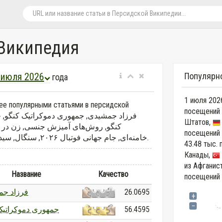
Википедия
 июля 2026
Популярн
года
1 июля 202
лее популярными статьями в персидской
посещений 
Штатов,
کنگو, روش‌های آمیزش جنسی, زن در بال
посещений 
خامنه‌ای, جام جهانی فوتبال ۲۰۲۶, سنگال, سید علی خامنه‌ای, فرج‌لیسی.
43.48 тыс.
Канады,
из Афганис
Название
Качество
посещений 
فرزاد ج
26.0695
+
−
جمهوری دموکراتیک
56.4595