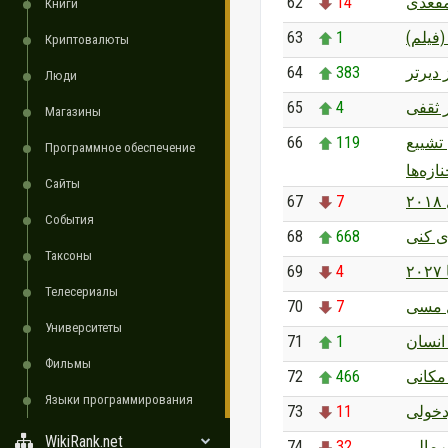
62
14
قعدی
Книги
63
1
(فیلم
Криптовалюты
64
383
 دیرتر
Люди
65
4
 ثقفی
Магазины
66
119
تشییع
Программное обеспечение
ازه‌ها
Сайты
67
7
۲
События
68
668
ی کنی
Таксоны
69
4
۲
Телесериалы
70
7
ل مسی
Университеты
71
1
 انسان
Фильмы
72
466
مکانی
Языки программирования
73
11
دخولی
WikiRank.net
74
32
یرمالی