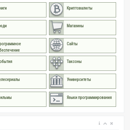
ниги
Криптовалюты
юди
Магазины
рограммное
Сайты
беспечение
обытия
Таксоны
елесериалы
Университеты
ильмы
Языки программирования