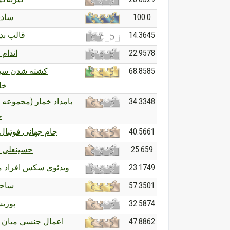
سادی
100.0
قالب بد
14.3645
اندام
22.9578
کشته شدن سید
68.8585
خا
بامداد خمار (مجموعه 
34.3348
)
جام جهانی فوتبال ۰۳۰
40.5661
حسینعلی 
25.659
ویدئوی سکس افراد 
23.1749
ساحل
57.3501
پوزیش
32.5874
اعمال جنسی میان 
47.8862