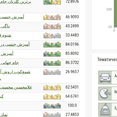
برترین گلزنان جام
72.8976
آمیزش جنسی 
46.9093
داگی ا
43.2499
شیوه ق
33.4483
آمیزش جنسی در 
84.0196
آمیزش 
85.8092
Тематиче
جام جهانی ف
86.3732
شمع‌کوب (روش آ
26.9657
А
)
غلامحسین محسنی ا
62.5431
В
کی
64.6741
100.0
З
نماد
27.4853