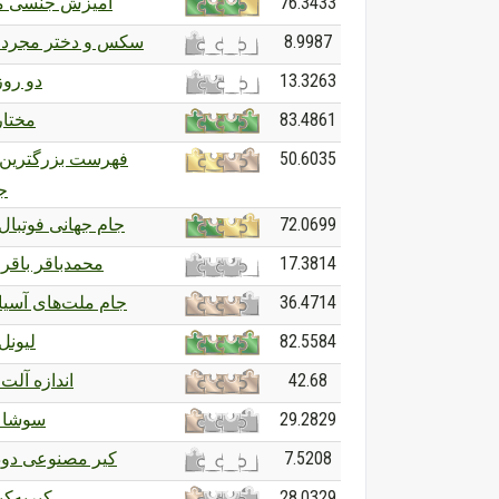
آمیزش جنسی م
76.3433
سکس و دختر مجرد )
8.9987
دو روز
13.3263
مختار
83.4861
فهرست بزرگترین 
50.6035
جن
جام جهانی فوتبال ۰۱۸
72.0699
محمدباقر باقر
17.3814
جام ملت‌های آسیا ۰۲۷
36.4714
لیون
82.5584
اندازه آلت
42.68
سوشا 
29.2829
کیر مصنوعی دو
7.5208
کیربه‌ک
28.0329