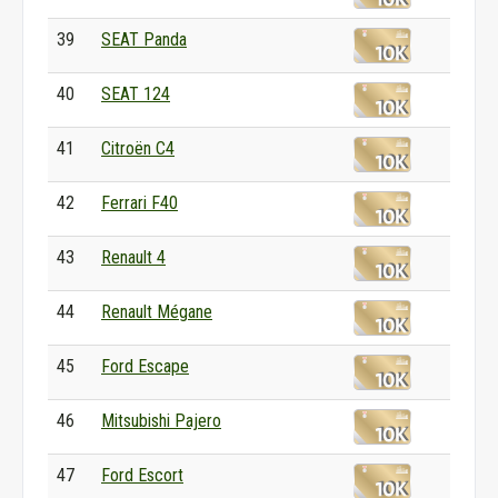
39
SEAT Panda
40
SEAT 124
41
Citroën C4
42
Ferrari F40
43
Renault 4
44
Renault Mégane
45
Ford Escape
46
Mitsubishi Pajero
47
Ford Escort