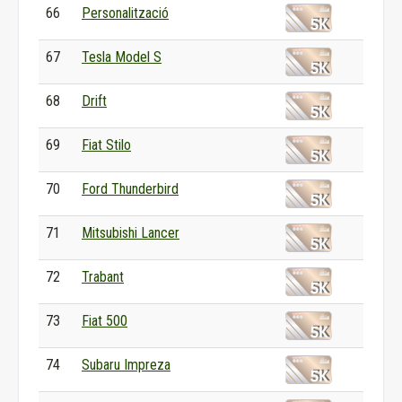
66
Personalització
67
Tesla Model S
68
Drift
69
Fiat Stilo
70
Ford Thunderbird
71
Mitsubishi Lancer
72
Trabant
73
Fiat 500
74
Subaru Impreza