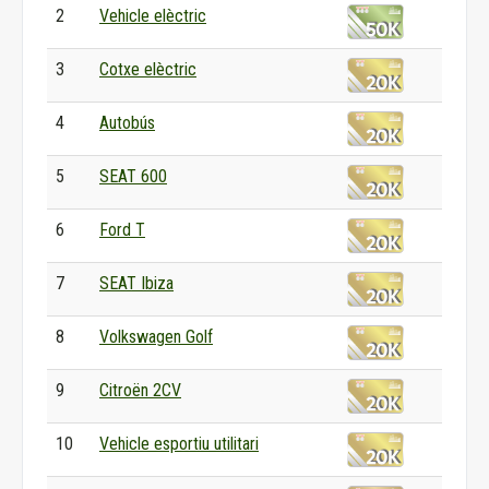
2
Vehicle elèctric
3
Cotxe elèctric
4
Autobús
5
SEAT 600
6
Ford T
7
SEAT Ibiza
8
Volkswagen Golf
9
Citroën 2CV
10
Vehicle esportiu utilitari