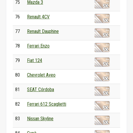
75
Mazda 3
76
Renault 4CV
77
Renault Dauphine
78
Ferrari Enzo
79
Fiat 124
80
Chevrolet Aveo
81
SEAT Córdoba
82
Ferrari 612 Scaglietti
83
Nissan Skyline