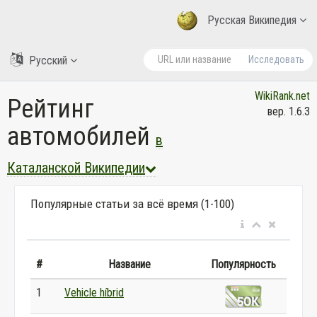
Русская Википедия
Русский
Исследовать
WikiRank.net
Рейтинг
вер. 1.6.3
автомобилей
в
Каталанской Википедии
Популярные статьи за всё время (1-100)
#
Название
Популярность
1
Vehicle híbrid