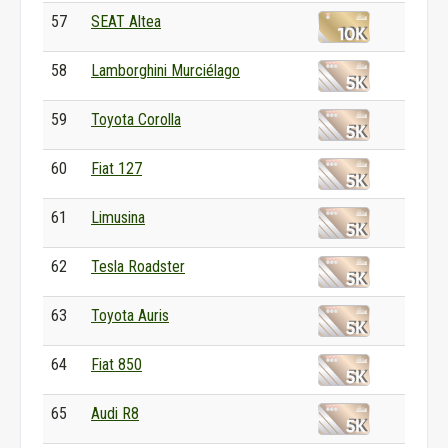
57
SEAT Altea
58
Lamborghini Murciélago
59
Toyota Corolla
60
Fiat 127
61
Limusina
62
Tesla Roadster
63
Toyota Auris
64
Fiat 850
65
Audi R8