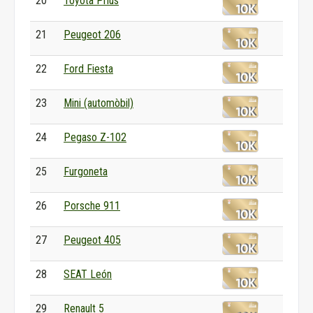
20
Toyota Prius
21
Peugeot 206
22
Ford Fiesta
23
Mini (automòbil)
24
Pegaso Z-102
25
Furgoneta
26
Porsche 911
27
Peugeot 405
28
SEAT León
29
Renault 5