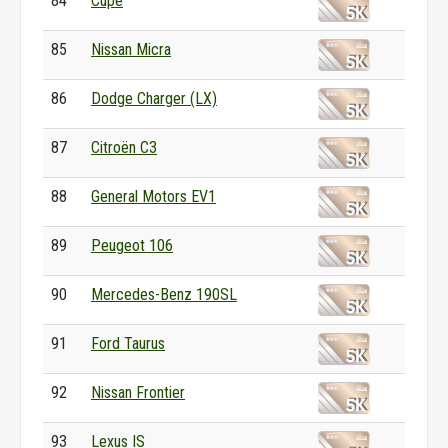
84
Cupè
85
Nissan Micra
86
Dodge Charger (LX)
87
Citroën C3
88
General Motors EV1
89
Peugeot 106
90
Mercedes-Benz 190SL
91
Ford Taurus
92
Nissan Frontier
93
Lexus IS