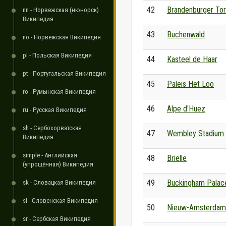
42
Brandenburger Tor 
nn - Норвежская (нюнорск)
Википедия
43
Buchenwald
no - Норвежская Википедия
pl - Польская Википедия
44
Kasteel de Haar
pt - Португальская Википедия
45
Paleis Het Loo
ro - Румынская Википедия
46
Alpe d'Huez
ru - Русская Википедия
sh - Сербохорватская
47
Wembley Stadium
Википедия
simple - Английская
48
Brielle
(упрощённая) Википедия
49
Buckingham Palac
sk - Словацкая Википедия
sl - Словенская Википедия
50
Nieuw-Amsterdam 
sr - Сербская Википедия