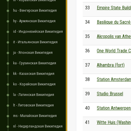
33
Empire State Build
hu - Венгерская Википедия
hy - Армянская Википедия
34
Basilique du Sacré
id - Индонезийская Википедия
35
Akropolis van Ath
it - Итальянская Википедия
36
One World Trade C
ja - Японская Википедия
ka - Грузинская Википедия
37
Alhambra (fort)
kk - Казахская Википедия
38
Station Amsterdam
ko - Корейская Википедия
39
Studio Brussel
la - Латинская Википедия
lt - Литовская Википедия
40
Station Antwerpen
ms - Малайская Википедия
41
Witte Huis (Washin
nl - Нидерландская Википедия