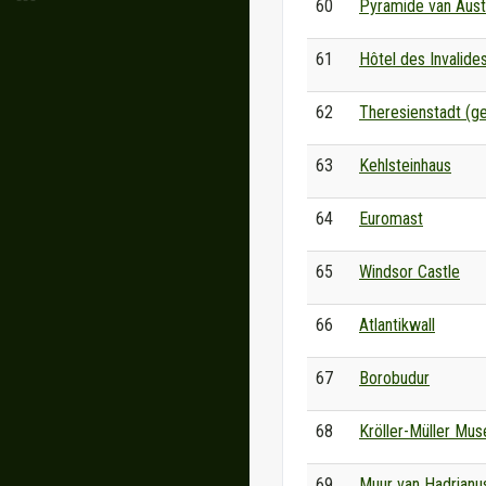
60
Pyramide van Auste
61
Hôtel des Invalide
62
Theresienstadt (ge
63
Kehlsteinhaus
64
Euromast
65
Windsor Castle
66
Atlantikwall
67
Borobudur
68
Kröller-Müller Mu
69
Muur van Hadrianu