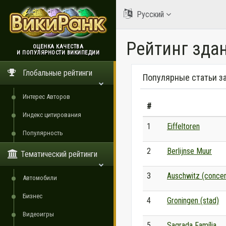
Русский
Рейтинг зда
ОЦЕНКА КАЧЕСТВА
И ПОПУЛЯРНОСТИ ВИКИПЕДИИ
ВикиРанк
Глобальные рейтинги
Популярные статьи за
Интерес Авторов
#
Индекс цитирования
1
Eiffeltoren
Популярность
2
Berlijnse Muur
Тематический рейтинги
3
Auschwitz (concen
Автомобили
Бизнес
4
Groningen (stad)
Видеоигры
5
Sagrada Família