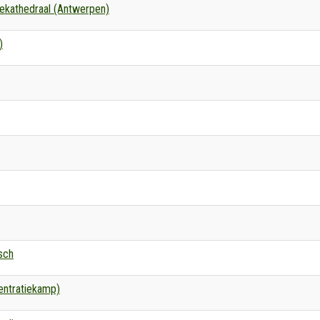
ekathedraal (Antwerpen)
)
sch
entratiekamp)