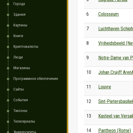
Города
6
Colosseum
Здания
Картины
7
Luchthaven Schiph
Книги
8
Vrijheidsbeeld (N
Криптовалюты
Люди
9
Notre-Dame van Pa
Магазины
10
Johan Cruijff Aren
Программное обеспечение
11
Louvre
Сайты
События
12
Sint-Pietersbasilie
Таксоны
13
Kasteel van Versai
Телесериалы
14
Pantheon (Rome)
Университеты