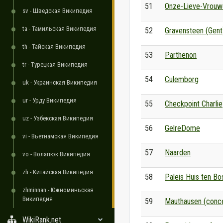
51
Onze-Lieve-Vrouw
sv - Шведская Википедия
ta - Тамильская Википедия
52
Gravensteen (Gent
th - Тайская Википедия
53
Parthenon
tr - Турецкая Википедия
54
Culemborg
uk - Украинская Википедия
ur - Урду Википедия
55
Checkpoint Charlie
uz - Узбекская Википедия
56
GelreDome
vi - Вьетнамская Википедия
57
Naarden
vo - Волапюк Википедия
zh - Китайская Википедия
58
Paleis Huis ten Bo
zhminnan - Южноминьская
Википедия
59
Mauthausen (conc
WikiRank.net