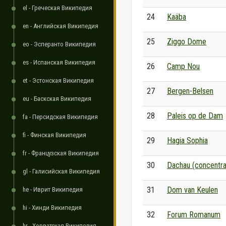
el - Греческая Википедия
24
Kaäba
en - Английская Википедия
25
Ziggo Dome
eo - Эсперанто Википедия
es - Испанская Википедия
26
Camp Nou
et - Эстонская Википедия
27
Bergen-Belsen
eu - Баскская Википедия
28
Paleis op de Dam
fa - Персидская Википедия
fi - Финская Википедия
29
Hagia Sophia
fr - Французская Википедия
30
Dachau (concentr
gl - Галисийская Википедия
31
Dom van Keulen
he - Иврит Википедия
hi - Хинди Википедия
32
Forum Romanum
hr - Хорватская Википедия