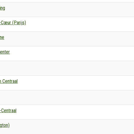
ing
-Cœur (Parijs)
ene
enter
 Centraal
-Centraal
gton)