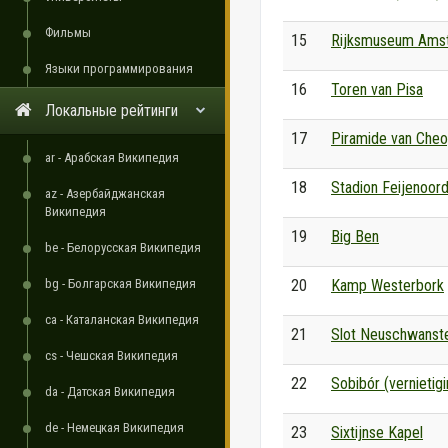
Фильмы
15
Rijksmuseum Ams
Языки программирования
16
Toren van Pisa
Локальные рейтинги
17
Piramide van Che
ar - Арабская Википедия
18
Stadion Feijenoor
az - Азербайджанская
Википедия
19
Big Ben
be - Белорусская Википедия
bg - Болгарская Википедия
20
Kamp Westerbork
ca - Каталанская Википедия
21
Slot Neuschwanst
cs - Чешская Википедия
22
Sobibór (vernieti
da - Датская Википедия
de - Немецкая Википедия
23
Sixtijnse Kapel