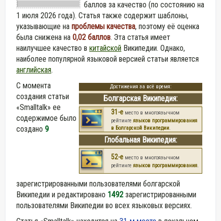
баллов за качество (по состоянию на
1 июля 2026 года).
Статья также содержит шаблоны,
указывающие на
проблемы качества
, поэтому её оценка
была снижена на
0,02 баллов
. Эта статья имеет
наилучшее качество в
китайской
Википедии. Однако,
наиболее популярной языковой версией статьи является
английская
.
С момента
Достижения за всё время:
создания статьи
Болгарская Википедия:
«Smalltalk» ее
31-е
место в многоязычном
содержимое было
рейтинге
языков программирования
создано
9
в Болгарской Википедии
.
Глобальная Википедия:
52-е
место в многоязычном
рейтинге
языков программирования
.
зарегистрированными пользователями болгарской
Википедии и редактировано
1492
зарегистрированными
пользователями Википедии во всех языковых версиях.