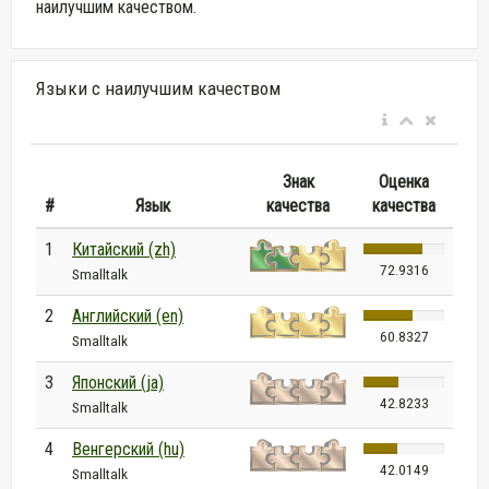
наилучшим качеством.
Языки с наилучшим качеством
Знак
Оценка
#
Язык
качества
качества
1
Китайский (zh)
72.9316
Smalltalk
2
Английский (en)
60.8327
Smalltalk
3
Японский (ja)
42.8233
Smalltalk
4
Венгерский (hu)
42.0149
Smalltalk