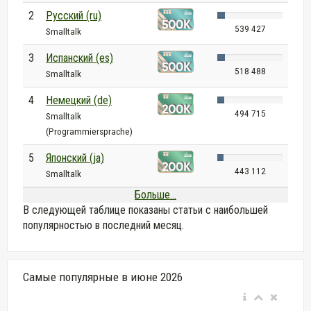
2
Русский (ru)
539 427
Smalltalk
3
Испанский (es)
518 488
Smalltalk
4
Немецкий (de)
494 715
Smalltalk
(Programmiersprache)
5
Японский (ja)
443 112
Smalltalk
Больше...
В следующей таблице показаны статьи с наибольшей
популярностью в последний месяц.
Самые популярные в июне 2026