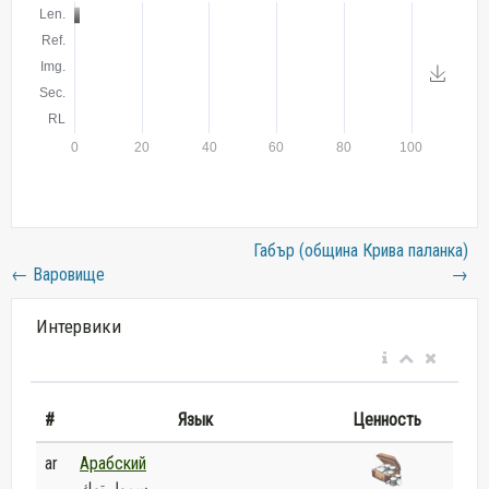
Габър (община Крива паланка)
←
Варовище
→
Интервики
#
Язык
Ценность
ar
Арабский
سمول توك