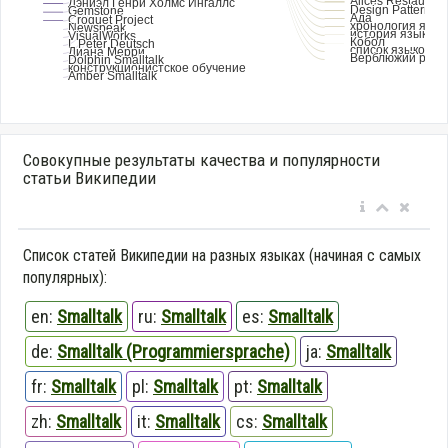
Совокупные результаты качества и популярности
статьи Википедии
Список статей Википедии на разных языках (начиная с самых
популярных):
en:
Smalltalk
ru:
Smalltalk
es:
Smalltalk
de:
Smalltalk (Programmiersprache)
ja:
Smalltalk
fr:
Smalltalk
pl:
Smalltalk
pt:
Smalltalk
zh:
Smalltalk
it:
Smalltalk
cs:
Smalltalk