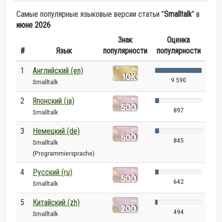
Самые популярные языковые версии статьи "
Smalltalk
" в
июне 2026
Знак
Оценка
#
Язык
популярности
популярности
1
Английский (en)
9 590
Smalltalk
2
Японский (ja)
897
Smalltalk
3
Немецкий (de)
845
Smalltalk
(Programmiersprache)
4
Русский (ru)
642
Smalltalk
5
Китайский (zh)
494
Smalltalk