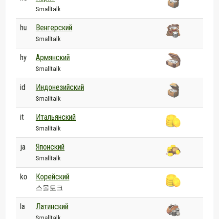
Smalltalk
hu
Венгерский
Smalltalk
hy
Армянский
Smalltalk
id
Индонезийский
Smalltalk
it
Итальянский
Smalltalk
ja
Японский
Smalltalk
ko
Корейский
스몰토크
la
Латинский
Smalltalk