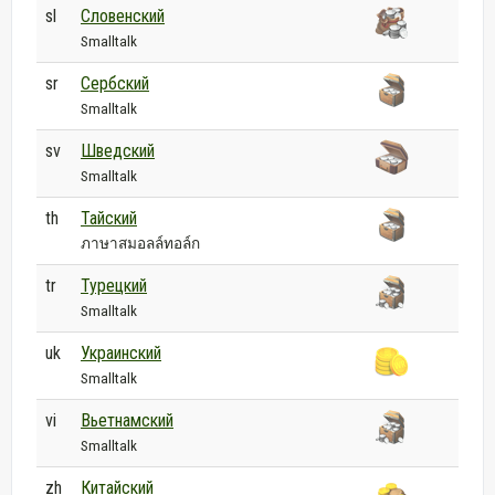
sl
Словенский
Smalltalk
sr
Сербский
Smalltalk
sv
Шведский
Smalltalk
th
Тайский
ภาษาสมอลล์ทอล์ก
tr
Турецкий
Smalltalk
uk
Украинский
Smalltalk
vi
Вьетнамский
Smalltalk
zh
Китайский