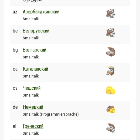
az
Азербайджанский
Smalltalk
be
Белорусский
Smalltalk
bg
Болгарский
Smalltalk
ca
Каталанский
Smalltalk
cs
Чешский
Smalltalk
de
Немецкий
Smalltalk (Programmiersprache)
el
Греческий
Smalltalk