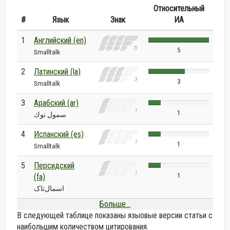
Относительный
#
Язык
Знак
ИА
1
Английский (en)
5
Smalltalk
2
Латинский (la)
3
Smalltalk
3
Арабский (ar)
1
سمول توك
4
Испанский (es)
1
Smalltalk
5
Персидский
1
(fa)
اسمال‌تاک
Больше...
В следующей таблице показаны языовые версии статьи с
наибольшим количеством цитирования.