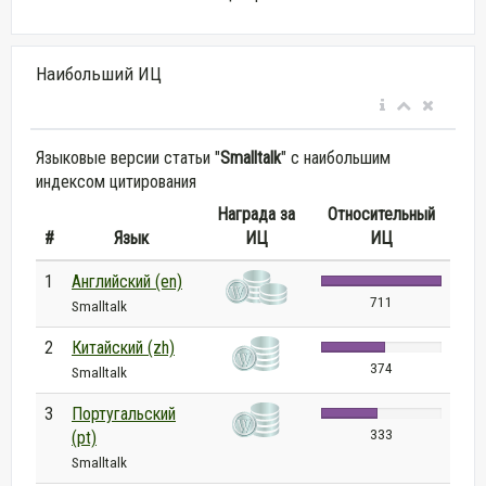
Наибольший ИЦ
Языковые версии статьи "
Smalltalk
" с наибольшим
индексом цитирования
Награда за
Относительный
#
Язык
ИЦ
ИЦ
1
Английский (en)
711
Smalltalk
2
Китайский (zh)
374
Smalltalk
3
Португальский
333
(pt)
Smalltalk