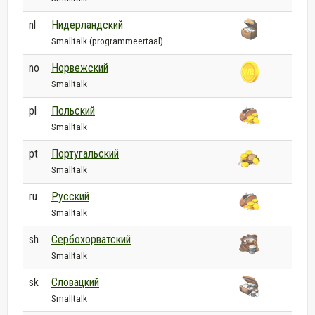
nl
Нидерландский
Smalltalk (programmeertaal)
no
Норвежский
Smalltalk
pl
Польский
Smalltalk
pt
Португальский
Smalltalk
ru
Русский
Smalltalk
sh
Сербохорватский
Smalltalk
sk
Словацкий
Smalltalk