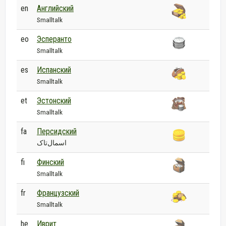
en
Английский
Smalltalk
eo
Эсперанто
Smalltalk
es
Испанский
Smalltalk
et
Эстонский
Smalltalk
fa
Персидский
اسمال‌تاک
fi
Финский
Smalltalk
fr
Французский
Smalltalk
he
Иврит