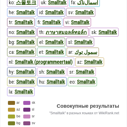
ko:
스몰토크
uk:
Smalltalk
fa:
اسمال‌تاک
he:
Smalltalk
id:
Smalltalk
sv:
Smalltalk
tr:
Smalltalk
fi:
Smalltalk
vi:
Smalltalk
no:
Smalltalk
th:
ภาษาสมอลล์ทอล์ก
sk:
Smalltalk
bg:
Smalltalk
el:
Smalltalk
sl:
Smalltalk
ca:
Smalltalk
et:
Smalltalk
ar:
سمول توك
nl:
Smalltalk (programmeertaal)
az:
Smalltalk
hy:
Smalltalk
sh:
Smalltalk
sr:
Smalltalk
be:
Smalltalk
hu:
Smalltalk
eo:
Smalltalk
la:
Smalltalk