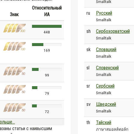
Smalltalk
Относительный
ru
Русский
Знак
ИА
Smalltalk
sh
Сербохорватский
448
Smalltalk
sk
Словацкий
169
Smalltalk
sl
Словенский
Smalltalk
99
sr
Сербский
Smalltalk
79
sv
Шведский
Smalltalk
72
ольше...
th
Тайский
азаны статьи с наивысшим
ภาษาสมอลล์ทอล์ก