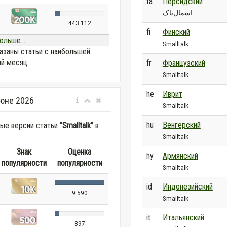
fa
Персидский
اسمال‌تاک
443 112
fi
Финский
ольше...
Smalltalk
азаны статьи с наибольшей
й месяц.
fr
Французский
Smalltalk
he
Иврит
юне 2026
Smalltalk
hu
Венгерский
е версии статьи "
Smalltalk
" в
Smalltalk
Знак
Оценка
hy
Армянский
популярности
популярности
Smalltalk
id
Индонезийский
9 590
Smalltalk
it
Итальянский
897