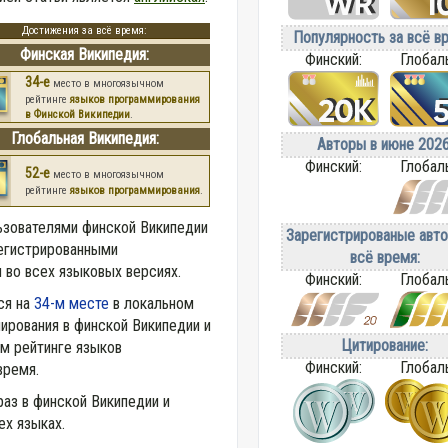
Достижения за всё время:
Популярность за всё в
Финская Википедия:
Финский:
Глобал
34-е
место в многоязычном
рейтинге
языков программирования
в Финской Википедии
.
Глобальная Википедия:
Авторы в июне 2026
Финский:
Глобал
52-е
место в многоязычном
рейтинге
языков программирования
.
ьзователями финской Википедии
Зарегистрированые авто
егистрированными
всё время:
 во всех языковых версиях.
Финский:
Глобал
тся на
34-м месте
в локальном
ирования в финской Википедии и
Цитирование:
м рейтинге языков
Финский:
Глобал
время.
аз в финской Википедии и
ех языках.