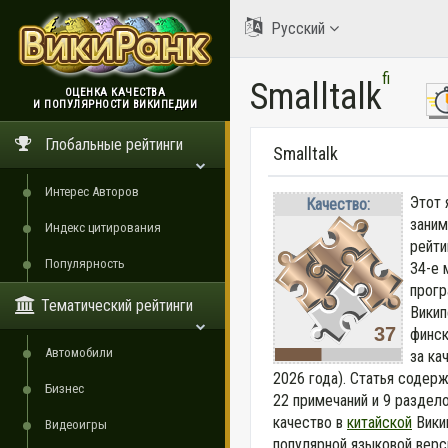
Русский
fi
Smalltalk
ОЦЕНКА КАЧЕСТВА
И ПОПУЛЯРНОСТИ ВИКИПЕДИИ
ВикиРанк
Глобальные рейтинги
Smalltalk
Интерес Авторов
Этот 
Качество:
заним
Индекс цитирования
рейти
Популярность
34-е 
прогр
Тематический рейтинги
Викип
37
финск
Автомобили
за ка
2026 года).
Статья содержи
Бизнес
22 примечаний и 9 раздел
качество в
китайской
Викип
Видеоигры
популярной языковой верс