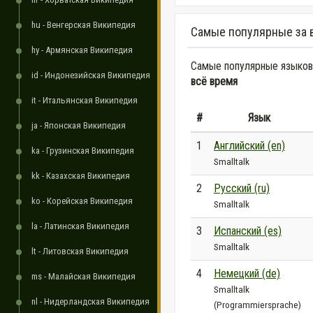
hu - Венгерская Википедия
Самые популярные за 
hy - Армянская Википедия
Самые популярные языковы
id - Индонезийская Википедия
всё время
it - Итальянская Википедия
#
Язык
ja - Японская Википедия
1
Английский (en)
ka - Грузинская Википедия
Smalltalk
kk - Казахская Википедия
2
Русский (ru)
ko - Корейская Википедия
Smalltalk
la - Латинская Википедия
3
Испанский (es)
Smalltalk
lt - Литовская Википедия
4
Немецкий (de)
ms - Малайская Википедия
Smalltalk
nl - Нидерландская Википедия
(Programmiersprache)