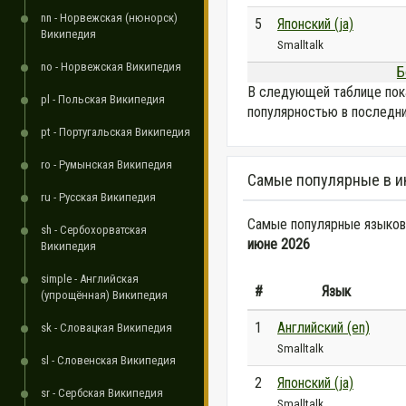
nn - Норвежская (нюнорск)
5
Японский (ja)
Википедия
Smalltalk
no - Норвежская Википедия
Б
В следующей таблице пок
pl - Польская Википедия
популярностью в последни
pt - Португальская Википедия
ro - Румынская Википедия
Самые популярные в и
ru - Русская Википедия
Самые популярные языковы
sh - Сербохорватская
июне 2026
Википедия
simple - Английская
#
Язык
(упрощённая) Википедия
1
Английский (en)
sk - Словацкая Википедия
Smalltalk
sl - Словенская Википедия
2
Японский (ja)
sr - Сербская Википедия
Smalltalk