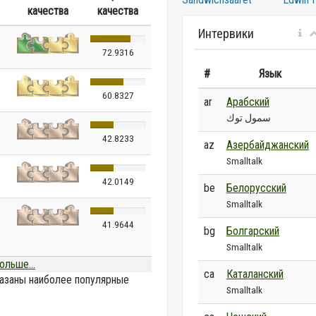
качества
качества
Интервики
72.9316
#
Язык
60.8327
ar
Арабский
سمول توك
42.8233
az
Азербайджанский
Smalltalk
42.0149
be
Белорусский
Smalltalk
41.9644
bg
Болгарский
Smalltalk
ольше...
ca
Каталанский
азаны наиболее популярные
Smalltalk