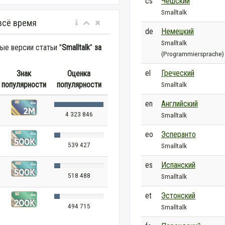
cs
Чешский
Smalltalk
всё время
de
Немецкий
Smalltalk
е версии статьи "
Smalltalk
"
за
(Programmiersprache)
el
Греческий
Знак
Оценка
популярности
популярности
Smalltalk
en
Английский
4 323 846
Smalltalk
eo
Эсперанто
539 427
Smalltalk
es
Испанский
518 488
Smalltalk
et
Эстонский
494 715
Smalltalk