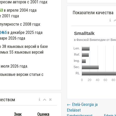
ересам авторов с 2001 года:
в апреле 2004 года
63
Показатели качества
 2001 года
пулярности с 2008 года:
в декабре 2025 года
2465
варе 2026 года
о 38 языковых версий в базе
аемых 55 языковых версий
 июля 2026 года.
языковые версии статьи с
чеством
←
Etelä-Georgia ja
Eteläiset
Знак
Оценка
Sandwichsaaret
Edwin 