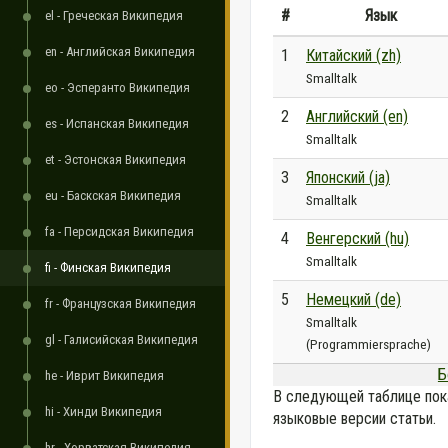
#
Язык
el - Греческая Википедия
en - Английская Википедия
1
Китайский (zh)
Smalltalk
eo - Эсперанто Википедия
2
Английский (en)
es - Испанская Википедия
Smalltalk
et - Эстонская Википедия
3
Японский (ja)
eu - Баскская Википедия
Smalltalk
fa - Персидская Википедия
4
Венгерский (hu)
Smalltalk
fi - Финская Википедия
5
Немецкий (de)
fr - Французская Википедия
Smalltalk
gl - Галисийская Википедия
(Programmiersprache)
Б
he - Иврит Википедия
В следующей таблице пок
hi - Хинди Википедия
языковые версии статьи.
hr - Хорватская Википедия