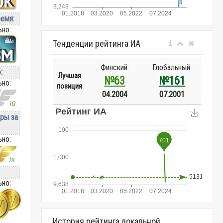
ремя:
ьно:
Тенденции рейтинга ИА
Финский:
Глобальный:
:
Лучшая
№63
№161
ьно:
позиция
04.2004
07.2001
ры за
ьно:
ьно:
История рейтинга локальной