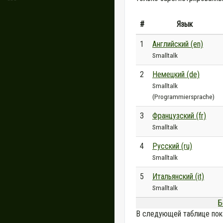
#
Язык
1
Английский (en)
Smalltalk
2
Немецкий (de)
Smalltalk
(Programmiersprache)
3
Французский (fr)
Smalltalk
4
Русский (ru)
Smalltalk
5
Итальянский (it)
Smalltalk
Б
В следующей таблице пок