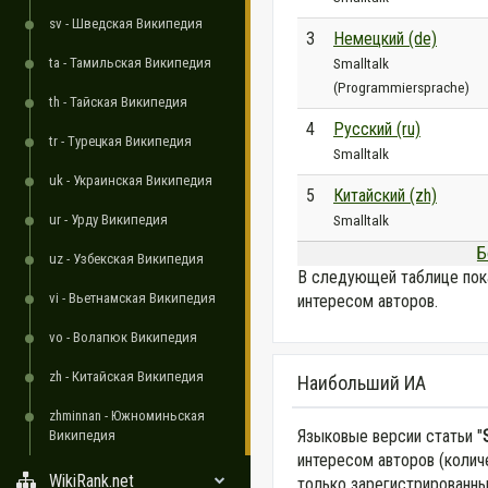
sv - Шведская Википедия
3
Немецкий (de)
ta - Тамильская Википедия
Smalltalk
(Programmiersprache)
th - Тайская Википедия
4
Русский (ru)
tr - Турецкая Википедия
Smalltalk
uk - Украинская Википедия
5
Китайский (zh)
ur - Урду Википедия
Smalltalk
Б
uz - Узбекская Википедия
В следующей таблице пок
vi - Вьетнамская Википедия
интересом авторов.
vo - Волапюк Википедия
zh - Китайская Википедия
Наибольший ИА
zhminnan - Южноминьская
Языковые версии статьи "
Википедия
интересом авторов (колич
WikiRank.net
только зарегистрированны