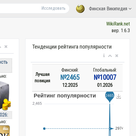
Исследовать
Финская Википедия
WikiRank.net
вер. 1.6.3
Тенденции рейтинга популярности
ость
Финский:
Глобальный:
Лучшая
ьно:
№2465
№10007
позиция
12.2025
01.2026
026:
ьно: