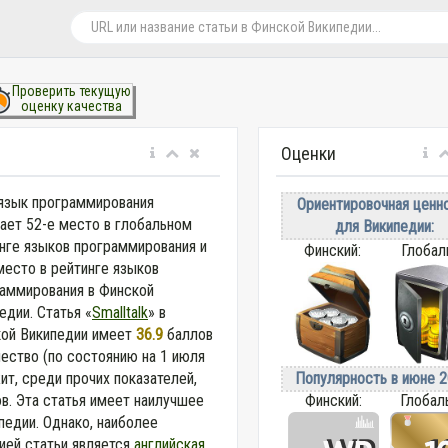
Проверить текущую
оценку качества
Оценки
язык программирования
Ориентировочная ценн
ает 52-е место в глобальном
для Википедии:
нге языков программирования и
Финский:
Глобал
место в рейтинге языков
аммирования в Финской
едии. Статья «
Smalltalk
» в
ой Википедии
имеет
36.9
баллов
чество (по состоянию на 1 июля
Популярность в июне 2
т, среди прочих показателей,
Финский:
Глобал
ов. Эта статья имеет наилучшее
едии. Однако, наиболее
ией статьи является
английская
.