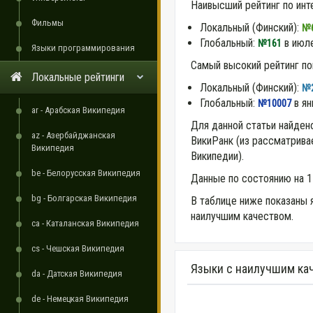
Наивысший рейтинг по инт
Фильмы
Локальный (Финский):
№
Глобальный:
в июле
№161
Языки программирования
Самый высокий рейтинг по
Локальные рейтинги
Локальный (Финский):
№
Глобальный:
в ян
№10007
ar - Арабская Википедия
Для данной статьи найден
az - Азербайджанская
ВикиРанк (из рассматрив
Википедия
Википедии).
be - Белорусская Википедия
Данные по состоянию на 1
bg - Болгарская Википедия
В таблице ниже показаны 
наилучшим качеством.
ca - Каталанская Википедия
cs - Чешская Википедия
Языки с наилучшим ка
da - Датская Википедия
de - Немецкая Википедия