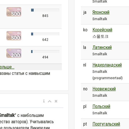
Smalltalk
ja
Японский
845
Smalltalk
ko
Корейский
스몰토크
642
la
Латинский
Smalltalk
494
nl
Нидерландский
ольше...
Smalltalk
азаны статьи с наивысшим
(programmeertaal)
no
Норвежский
Smalltalk
pl
Польский
Smalltalk
Smalltalk
" с наибольшим
ество авторов). Учитывались
pt
Португальский
е пользователи Википедии.